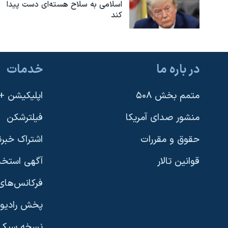
اسلامی به سلاح هسته‌ای دست پیدا
کند
در باره ما
خدمات
متمم بخش ۵۰۸
اپلیکیشن +VOA
منشور صدای آمریکا
فیلترشکن
حقوق و مقررات
اشتراک خبرن
قوانین تالار
آگهی استخد
فرکانس‌های 
پخش رادیو
یادگیری زبان انگلیسی
نسخه سبک 