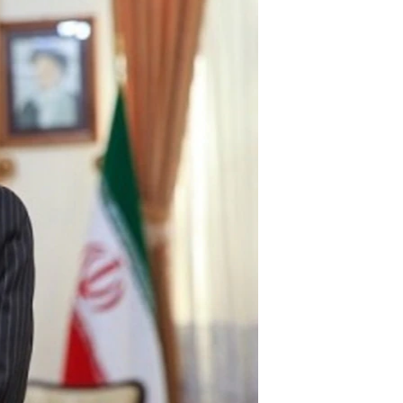
مستندها
فرهنگ و زندگی
حقوق شهروندی
انتخابات ریاست جمهوری آمریکا ۲۰۲۴
اقتصادی
حمله جمهوری اسلامی به اسرائیل
رمز مهسا
علم و فناوری
اسرائیل در جنگ
ورزش زنان در ایران
گالری عکس
اعتراضات زن، زندگی، آزادی
آرشیو پخش زنده
مجموعه مستندهای دادخواهی
تریبونال مردمی آبان ۹۸
دادگاه حمید نوری
چهل سال گروگان‌گیری
قانون شفافیت دارائی کادر رهبری ایران
اعتراضات مردمی آبان ۹۸
اسرائیل در جنگ