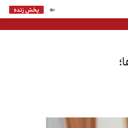
پخش زنده
؛