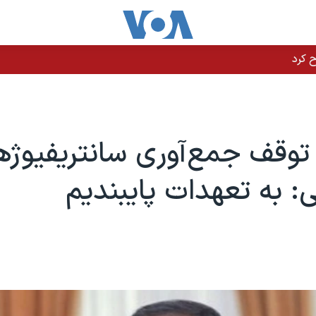
وقف جمع‌آوری سانتریفیوژها
 به تعهدات پایبندیم