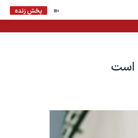
پخش زنده
 است