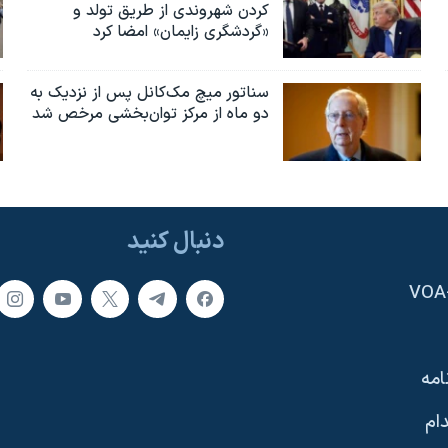
کردن شهروندی از طریق تولد و
«گردشگری زایمان» امضا کرد
سناتور میچ مک‌کانل پس از نزدیک به
دو ماه از مرکز توان‌بخشی مرخص شد
دنبال کنید
امه
ام