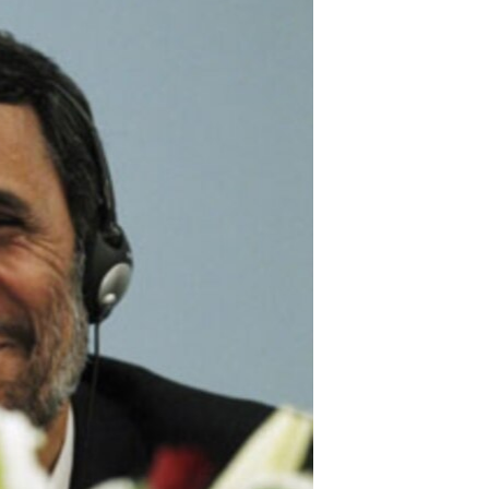
مستندها
فرهنگ و زندگی
حقوق شهروندی
انتخابات ریاست جمهوری آمریکا ۲۰۲۴
اقتصادی
حمله جمهوری اسلامی به اسرائیل
رمز مهسا
علم و فناوری
اسرائیل در جنگ
ورزش زنان در ایران
گالری عکس
اعتراضات زن، زندگی، آزادی
آرشیو پخش زنده
مجموعه مستندهای دادخواهی
تریبونال مردمی آبان ۹۸
دادگاه حمید نوری
چهل سال گروگان‌گیری
قانون شفافیت دارائی کادر رهبری ایران
اعتراضات مردمی آبان ۹۸
اسرائیل در جنگ