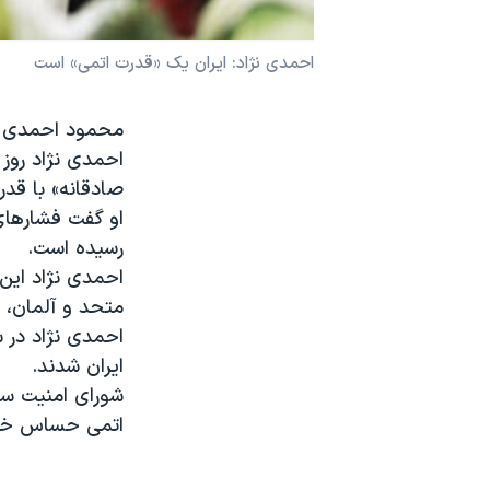
نرگس محمدی برنده جایزه نوبل صلح
احمدی نژاد: ایران یک «قدرت اتمی» است
همایش محافظه‌کاران آمریکا «سی‌پک»
صفحه‌های ویژه
محمود احمدی نژ
سفر پرزیدنت ترامپ به چین
احمدی نژاد روز
صادقانه» با قد
او گفت فشارهای
رسیده است.
احمدی نژاد این 
متحد و آلمان، قر
احمدی نژاد در 
ایران شدند.
شورای امنیت سا
اتمی حساس خود 