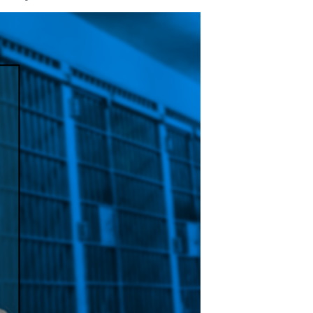
مستندها
فرهنگ و زندگی
حقوق شهروندی
انتخابات ریاست جمهوری آمریکا ۲۰۲۴
اقتصادی
حمله جمهوری اسلامی به اسرائیل
رمز مهسا
علم و فناوری
اسرائیل در جنگ
ورزش زنان در ایران
گالری عکس
اعتراضات زن، زندگی، آزادی
آرشیو پخش زنده
مجموعه مستندهای دادخواهی
تریبونال مردمی آبان ۹۸
دادگاه حمید نوری
چهل سال گروگان‌گیری
قانون شفافیت دارائی کادر رهبری ایران
اعتراضات مردمی آبان ۹۸
اسرائیل در جنگ