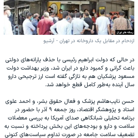
دنبال کنید
مستندها
فرهنگ و زندگی
حقوق شهروندی
انتخابات ریاست جمهوری آمریکا ۲۰۲۴
اقتصادی
حمله جمهوری اسلامی به اسرائیل
رمز مهسا
علم و فناوری
ازدحام در مقابل یک داروخانه در تهران - آرشیو
زبانهای مختلف
اسرائیل در جنگ
ورزش زنان در ایران
در حالی که دولت ابراهیم رئیسی با حذف یارانه‌های دولتی
گالری عکس
اعتراضات زن، زندگی، آزادی
باعث گرانی و کمبود دارو در ایران شد، وزیر بهداشت دولت
آرشیو پخش زنده
مجموعه مستندهای دادخواهی
مسعود پزشکیان هم به تازگی گفته است ارز ترجیحی دارو
سال آینده به‌طور کامل قطع خواهد شد.
تریبونال مردمی آبان ۹۸
دادگاه حمید نوری
حسن نایب‌هاشم پزشک و فعال حقوق بشر، و احمد علوی
چهل سال گروگان‌گیری
استاد و پژوهشگر اقتصاد، روز جمعه ۹ آذر با حضور در
برنامه تحلیلی شبانگاهی صدای آمریکا به بررسی معضلات
قانون شفافیت دارائی کادر رهبری ایران
سلامت و دارو و بودجه‌های این بخش پرداخته و نسبت به
اعتراضات مردمی آبان ۹۸
تضعیف سلامت جامعه در صورت تداوم سیاست‌های کنونی