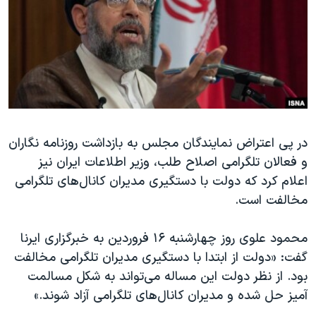
دنبال کنید
مستندها
فرهنگ و زندگی
حقوق شهروندی
انتخابات ریاست جمهوری آمریکا ۲۰۲۴
اقتصادی
حمله جمهوری اسلامی به اسرائیل
رمز مهسا
علم و فناوری
زبانهای مختلف
اسرائیل در جنگ
ورزش زنان در ایران
در پی اعتراض نمایندگان مجلس به بازداشت روزنامه نگاران
گالری عکس
اعتراضات زن، زندگی، آزادی
و فعالان تلگرامی اصلاح طلب، وزیر اطلاعات ایران نیز
آرشیو پخش زنده
مجموعه مستندهای دادخواهی
اعلام کرد که دولت با دستگیری مدیران کانال‌های تلگرامی
تریبونال مردمی آبان ۹۸
مخالفت است.
دادگاه حمید نوری
محمود علوی روز چهارشنبه ۱۶ فروردین به خبرگزاری ایرنا
چهل سال گروگان‌گیری
گفت: «دولت از ابتدا با دستگیری مدیران تلگرامی مخالفت
قانون شفافیت دارائی کادر رهبری ایران
بود. از نظر دولت این مساله می‌تواند به شکل مسالمت
آمیز حل شده و مدیران کانال‌های تلگرامی آزاد شوند.»
اعتراضات مردمی آبان ۹۸