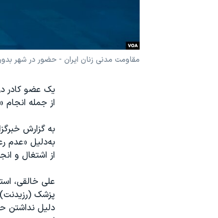
نرگس محمدی برنده جایزه نوبل صلح
همایش محافظه‌کاران آمریکا «سی‌پک»
صفحه‌های ویژه
مقاومت مدنی زنان ایران - حضور در شهر بدو
سفر پرزیدنت ترامپ به چین
یک عضو کادر در
از جمله انجام
به گزارش خبرگزا
به‌دلیل «عدم ر
از اشتغال و ان
علی خالقی، استا
پزشک (رزیدنت) ا
دلیل نداشتن حجا