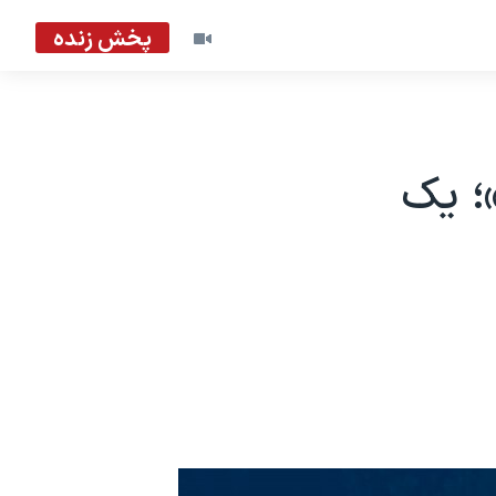
پخش زنده
؛ یک