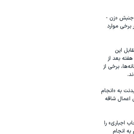
 جنبش «زن -
 برخی موارد
قابل این
کنند؛ از جمله در نیمه اسفندماه ۱۴۰۱ و یک هفته بعد از
ه‌ها، برخی از
د.
دنت به «انجام
یت «تعیین اعمال شاقه
ب اجباری» را
به انجام