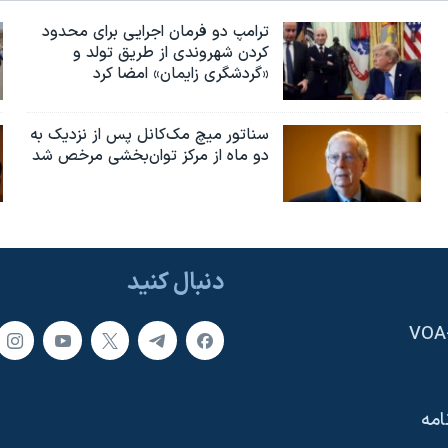
ترامپ دو فرمان اجرایی برای محدود
کردن شهروندی از طریق تولد و
«گردشگری زایمان» امضا کرد
سناتور میچ مک‌کانل پس از نزدیک به
دو ماه از مرکز توان‌بخشی مرخص شد
دنبال کنید
امه