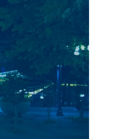
مستندها
فرهنگ و زندگی
حقوق شهروندی
انتخابات ریاست جمهوری آمریکا ۲۰۲۴
اقتصادی
حمله جمهوری اسلامی به اسرائیل
رمز مهسا
علم و فناوری
اسرائیل در جنگ
ورزش زنان در ایران
گالری عکس
اعتراضات زن، زندگی، آزادی
آرشیو پخش زنده
مجموعه مستندهای دادخواهی
تریبونال مردمی آبان ۹۸
دادگاه حمید نوری
چهل سال گروگان‌گیری
قانون شفافیت دارائی کادر رهبری ایران
اعتراضات مردمی آبان ۹۸
اسرائیل در جنگ