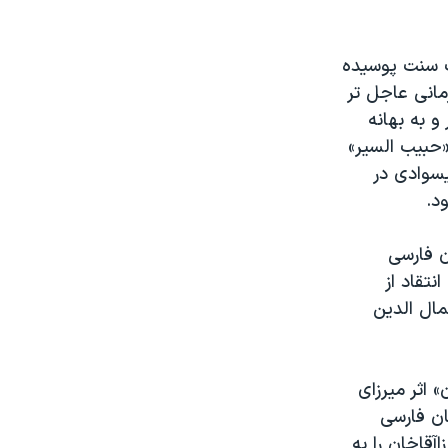
رت سنت پوسیده
مانی عاجل تر
 و به بهانه
«حبیب السیر»
یسوادی در
د.
ن فارسی
تقاد از
ال الدین
 اثر میرزای
ان فارسی
قاخان را به