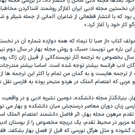
خود بعدها مجله ادبی سخن را انتشار داد، در بررسی مجله بهار
ان نخستین مجله ادبی ایران آغازگر روشمند آشناکردن مخاطبا
ی بود که با انتشار قطعاتی از شاعران آلمانی از جمله شیللر و 
و کار خود را آغاز کرد.»
ولف کتاب «از صبا تا نیما» که همه دوازده شماره آن در نخستی
در این باره می نویسد: «سبک و روش مجله بهار در سال دوم ن
 سال بخصوص به ترجمه آثار نویسندگانی از قبیل ژان ژاک روسو
رگان ادب فرانسه بیشتر توجه شده است. اساسا بیشتر مندرجات 
 از ترجمه هایست و به گمان من تمام یا اکثر این ترجمه ها از
 و عربی که اعتصام الملک در هردو متبحر بوده به فارسی نقل 
ار، بنیانگذار مجله دانشکده، دومین نشریه ادبی و در واقعی
ارسی زبان دوران معاصر درسنجش میان دانشکده و بهار می نو
تقدم مرهون مجله بهار، اثر فاضل دانشمند اعتصام الملک اس
ه مزبور در محیط تقدم، یک دریچه مخصوص را از بوستان ادبی
یت گشوده و مثل هرگل نورسی که قبل از فصل بهار بشکفد، فق