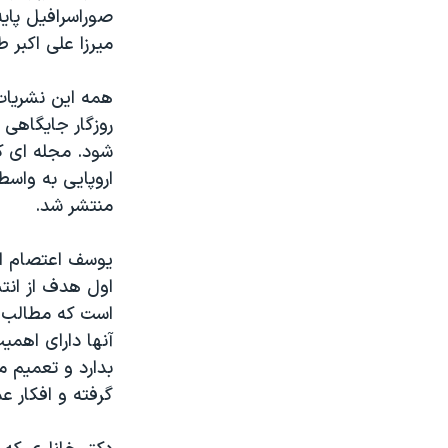
صوراسرافیل پایه
میرزا علی اکبر ط
همه این نشریات 
روزگار جایگاهی 
شود. مجله ای که
منتشر شد.
یوسف اعتصام الم
اول هدف از انت
است که مطالب س
آنها دارای اهمی
بدارد و تعمیم 
گرفته و افکار ع