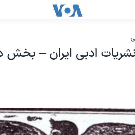
ی
شریات ادبی ایران – بخش د