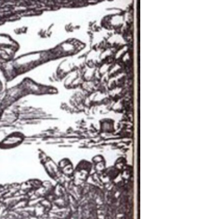
مستندها
فرهنگ و زندگی
حقوق شهروندی
انتخابات ریاست جمهوری آمریکا ۲۰۲۴
اقتصادی
حمله جمهوری اسلامی به اسرائیل
رمز مهسا
علم و فناوری
اسرائیل در جنگ
ورزش زنان در ایران
گالری عکس
اعتراضات زن، زندگی، آزادی
آرشیو پخش زنده
مجموعه مستندهای دادخواهی
تریبونال مردمی آبان ۹۸
دادگاه حمید نوری
چهل سال گروگان‌گیری
قانون شفافیت دارائی کادر رهبری ایران
اعتراضات مردمی آبان ۹۸
اسرائیل در جنگ