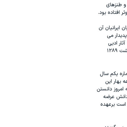
 و طنزهای
ر افتاده بود.
ن ایرانیان آن
دیدار می
ثار ادبی
اروپایی به واسطه زبان عربی همت کرده بود. مجله بهار در نخستین روز اردیبهشت ۱۲۸۹
اره یکم سال
 بهار این
امروز دانستن
 دانش عرضه
 است برعهده