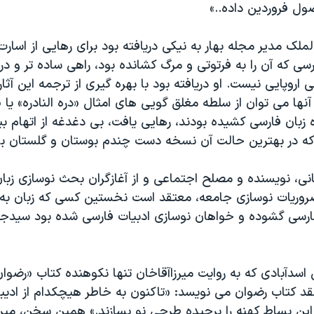
ل فروردین داده..»
لک مدیر مجله بهار به نیکی دریافته بود برای رهایی از اسا
رسی که آن را به فرتوتی و مرگ کشانده بود، راهی ساده تر و در
بی اروپایی نیست. او دریافته بود با بهره گیری از ترجمه این آثار
نها می توان از سلطه مغلق گویی های امثال «دره النادره» یا 
 زبان فارسی کشیده بودند، رهایی یافت، بی دغدغه از اتهام ب
ی که در بهترین حالت آن نسخه دست چندم بوستان و گلستان بو
انی، نویسنده و مصلح اجتماعی و از آغازگران بحث نوسازی زبا
ضروریات نوسازی جامعه، معتقد است نخستین کسی که زبان به ان
ارسی گشوده و خواهان نوسازی ادبیات فارسی شده بود سیدجم
سدآبادی که به روایت میرزاآقاخان تنها نکوهنده کتاب «رضوان»
قد کتاب رضوان می نویسد: «تاکنون به خاطر هیچکدام از ادیب
ین بساط کهنه را برچیده طرحی نو بسازند.» همین سخن، میرزاآ