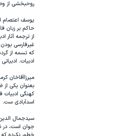
روحبخشی از وصو
یوسف اعتصام الم
حاکم بر زبان فا
از ترجمه آثار اد
غیرفارسی بودن آ
که تسمه از گرده
ادبیات. ادبیات
میرزاآقاخان کرم
بعنوان یکی از 
کهنگی ادبیات ف
اسدآبادی ست.
سیدجمال الدین ا
جوان است، در ن
خطور نکرده که ا