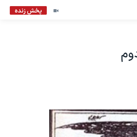
پخش زنده
وم