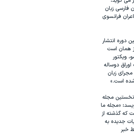
 می گوید:
ن فارسی زبان
شاعران فرانسوی
ن دوره انتشار
یز همان است
، ویکتور
اوراق دوساله
 مجرای زبان
شده است.»
ت نخستین مجله
یسد: «مجله ما
ت که گذشته از
ات جدیده به
ط خبر