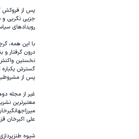
پس از فروکش کر
جزیی نگریی و نگ
رویدادهای سیاسی
با این همه، گرچ
درون گرفتار و ب
نخستین واکنش سا
گسترش یکباره تر
پس از مشروطی
غیر از مجله دوه
معتبرترین نشری
میرزاجهانگیرخان
علی اکبرخان قزو
شیوه طنزپردازی