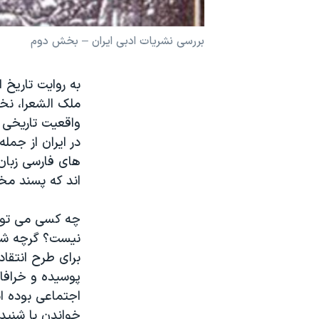
نرگس محمدی برنده جایزه نوبل صلح
بررسی نشریات ادبی ایران – بخش دوم
همایش محافظه‌کاران آمریکا «سی‌پک»
صفحه‌های ویژه
به روایت تاریخ
سفر پرزیدنت ترامپ به چین
ملک الشعرا، نخ
واقعیت تاریخی ای
در ایران از جمله
های فارسی زبان 
اند که پسند مخاط
چه کسی می توان
نیست؟ گرچه شعر
برای طرح انتقا
پوسیده و خرافا
اجتماعی بوده اس
خواندن یا شنید