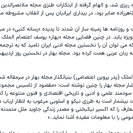
 ریزی شد، و الهام گرفته از ابتکارات طنزی مجله ملانصرالدین
اهرزاده صابر بود، در بیداری ایرانیان پس از انقلاب مشروطه موث
و روزنامه ها زمینه ساز آن شدند تا پدیده «رسانه کتبی» در میا
ویژه یابد. در چنین فضایی مجله «بهار» یوسف اعتصام الملک پ
 می توان آن را نخستین مجله ادبی ایران نامید که به ترجمه آ
لک (پدر پروین اعتصامی) بنیانگذار مجله بهار در سرمقاله شم
شار مجله بهار را چنین نوشته است: «مقصود از تاسیس مجموعه
ودمند علمی و ادبی و تاریخی اقتصادی و فنون متنوعه را که 
ت بیشمار است به طرزی نیکو و اسلوبی مرغوب به انظار ارباب
معارف را که اکسیر نیکبختی و مصدر زندگی جاوید ملل متمدنه
مومی را با معلومات مفیده آشنا نماید..»