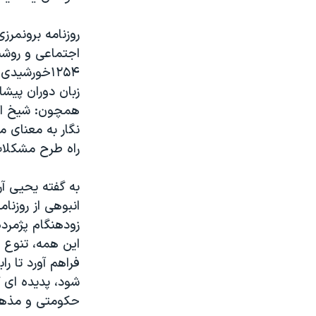
روزنامه برونمرزی
اجتماعی و روشنگ
۱۲۵۴خورشیدی
زبان دوران پیشا
همچون: شیخ احم
نگار به معنای م
راه طرح مشکلات 
به گفته یحیی آر
انبوهی از روزنا
زودهنگام پژمرد
این همه، تنوع ن
فراهم آورد تا ر
شود، پدیده ای 
حکومتی و مذهبی