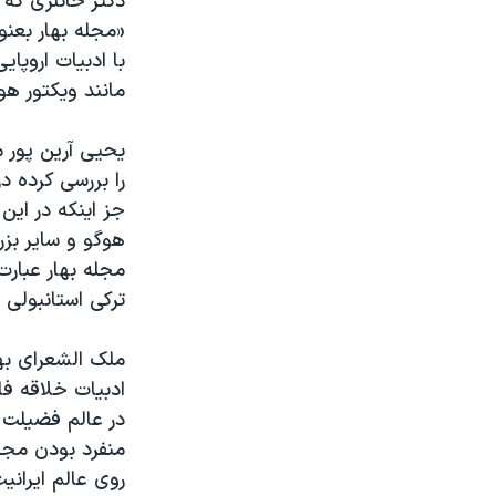
دکتر خانلری که 
«مجله بهار بعنو
با ادبیات اروپای
مانند ویکتور هوگ
یحیی آرین پور م
را بررسی کرده 
جز اینکه در این
هوگو و سایر بز
مجله بهار عبارت
ترکی استانبولی
ملک الشعرای به
ادبیات خلاقه ف
در عالم فضیلت 
منفرد بودن مجل
روی عالم ایران