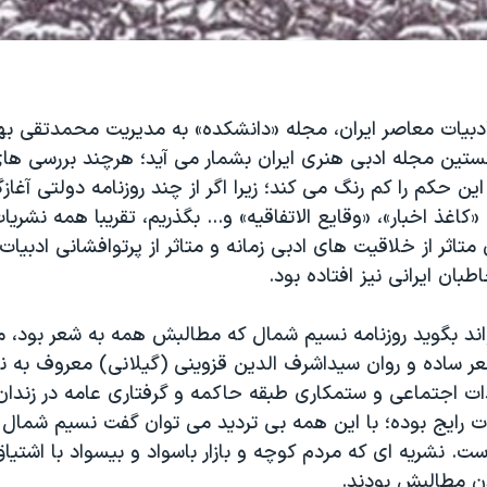
 ادبیات معاصر ایران، مجله «دانشکده» به مدیریت محمدتقی به
ستین مجله ادبی هنری ایران بشمار می آید؛ هرچند بررسی ها
ن حکم را کم رنگ می کند؛ زیرا اگر از چند روزنامه دولتی آغازگ
 «کاغذ اخبار»، «وقایع الاتفاقیه» و... بگذریم، تقریبا همه نشریا
متاثر از خلاقیت های ادبی زمانه و متاثر از پرتوافشانی ادبیات
بان ایرانی نیز افتاده بود.
د بگوید روزنامه نسیم شمال که مطالبش همه به شعر بود، م
 ساده و روان سیداشرف الدین قزوینی (گیلانی) معروف به 
دات اجتماعی و ستمکاری طبقه حاکمه و گرفتاری عامه در زندا
ت رایج بوده؛ با این همه بی تردید می توان گفت نسیم شمال 
ت. نشریه ای که مردم کوچه و بازار باسواد و بیسواد با اشتیا
ن مطالبش بودند.