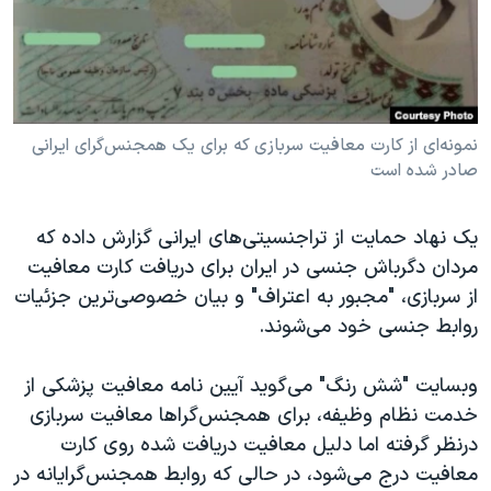
دنبال کنید
مستندها
فرهنگ و زندگی
حقوق شهروندی
انتخابات ریاست جمهوری آمریکا ۲۰۲۴
اقتصادی
حمله جمهوری اسلامی به اسرائیل
رمز مهسا
علم و فناوری
نمونه‌ای از کارت معافیت سربازی که برای یک همجنس‌گرای ایرانی
زبانهای مختلف
صادر شده است
اسرائیل در جنگ
ورزش زنان در ایران
گالری عکس
اعتراضات زن، زندگی، آزادی
یک نهاد حمایت از تراجنسیتی‌های ایرانی گزارش داده که
آرشیو پخش زنده
مجموعه مستندهای دادخواهی
مردان دگرباش جنسی در ایران برای دریافت کارت معافیت
از سربازی، "مجبور به اعتراف" و بیان خصوصی‌ترین جزئیات
تریبونال مردمی آبان ۹۸
روابط جنسی خود می‌شوند.
دادگاه حمید نوری
چهل سال گروگان‌گیری
وبسایت "شش رنگ" می‌گوید آیین نامه معافیت پزشکی از
خدمت نظام وظیفه، برای همجنس‌گراها معافیت سربازی
قانون شفافیت دارائی کادر رهبری ایران
درنظر گرفته اما دلیل معافیت دریافت شده روی کارت
اعتراضات مردمی آبان ۹۸
معافیت درج می‌شود، در حالی که روابط همجنس‌گرایانه در