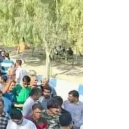
مستندها
فرهنگ و زندگی
حقوق شهروندی
انتخابات ریاست جمهوری آمریکا ۲۰۲۴
اقتصادی
حمله جمهوری اسلامی به اسرائیل
رمز مهسا
علم و فناوری
اسرائیل در جنگ
ورزش زنان در ایران
گالری عکس
اعتراضات زن، زندگی، آزادی
آرشیو پخش زنده
مجموعه مستندهای دادخواهی
تریبونال مردمی آبان ۹۸
دادگاه حمید نوری
چهل سال گروگان‌گیری
قانون شفافیت دارائی کادر رهبری ایران
اعتراضات مردمی آبان ۹۸
اسرائیل در جنگ