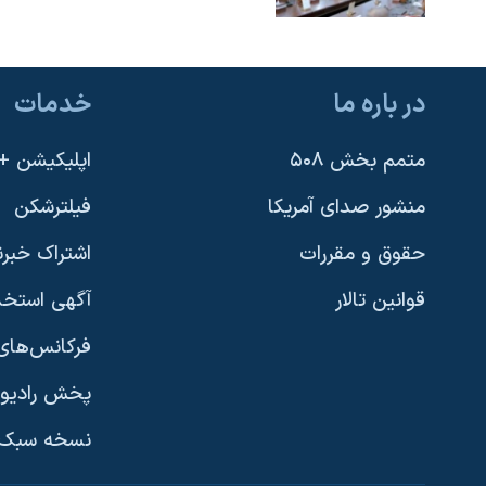
در باره ما
خدمات
متمم بخش ۵۰۸
اپلیکیشن +VOA
منشور صدای آمریکا
فیلترشکن
حقوق و مقررات
اشتراک خبرن
قوانین تالار
آگهی استخد
فرکانس‌های 
پخش رادیو
یادگیری زبان انگلیسی
نسخه سبک 