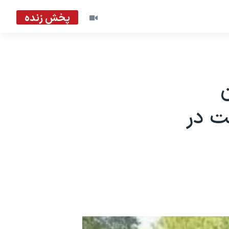
پخش زنده
لیون
ت در