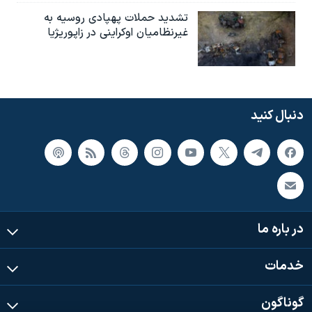
تشدید حملات پهپادی روسیه به
غیرنظامیان اوکراینی در زاپوریژیا
دنبال کنید
در باره ما
خدمات
گوناگون