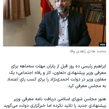
دنبال کنید
مستندها
فرهنگ و زندگی
حقوق شهروندی
انتخابات ریاست جمهوری آمریکا ۲۰۲۴
اقتصادی
حمله جمهوری اسلامی به اسرائیل
رمز مهسا
علم و فناوری
زبانهای مختلف
اسرائیل در جنگ
ورزش زنان در ایران
گالری عکس
اعتراضات زن، زندگی، آزادی
محمد هادی زاهدی وفا
آرشیو پخش زنده
مجموعه مستندهای دادخواهی
ابراهیم رئیسی ده روز قبل از پایان مهلت سه‌ماهه برای
تریبونال مردمی آبان ۹۸
معرفی وزیر پیشنهادی «تعاون، کار و رفاه اجتماعی» یک
دادگاه حمید نوری
معاون وزیر در دولت احمدی‌نژاد را برای کسب رای اعتماد
چهل سال گروگان‌گیری
به مجلس معرفی کرد.
قانون شفافیت دارائی کادر رهبری ایران
هنوز مجلس شورای اسلامی دریافت نامه معرفی وزیر
اعتراضات مردمی آبان ۹۸
پیشنهادی جدید را تائید نکرده اما خبرگزاری دولت می‌گوید