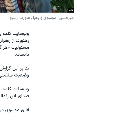
نرگس محمدی برنده جایزه نوبل صلح
همایش محافظه‌کاران آمریکا «سی‌پک»
میرحسین موسوی و زهرا رهنورد. آرشیو
صفحه‌های ویژه
سفر پرزیدنت ترامپ به چین
مسئوليت «هر گو
دانست.
بنا بر این گزا
وضعیت سلامتی آ
وب‌سایت کلمه،
صدای این زندان
آقای موسوی در 