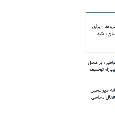
وها «برای
ان» شد
تباطی» بر محل
یب‌زا» توصیف
خانه میرحسین
 فعال سیاسی