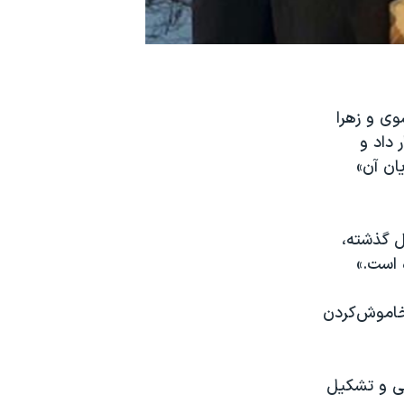
 موسوی و زهرا
ابات ریاست جمهوری سال ۸۸، هشدار داد و
ان آن»
ل گذشته،
 است.»
خاموش‌کردن
می و تشکیل