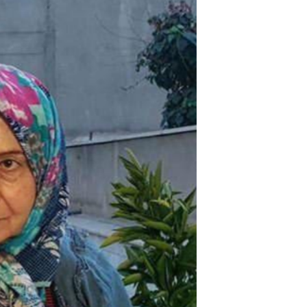
مستندها
فرهنگ و زندگی
حقوق شهروندی
انتخابات ریاست جمهوری آمریکا ۲۰۲۴
اقتصادی
حمله جمهوری اسلامی به اسرائیل
رمز مهسا
علم و فناوری
اسرائیل در جنگ
ورزش زنان در ایران
گالری عکس
اعتراضات زن، زندگی، آزادی
آرشیو پخش زنده
مجموعه مستندهای دادخواهی
تریبونال مردمی آبان ۹۸
دادگاه حمید نوری
چهل سال گروگان‌گیری
قانون شفافیت دارائی کادر رهبری ایران
اعتراضات مردمی آبان ۹۸
اسرائیل در جنگ