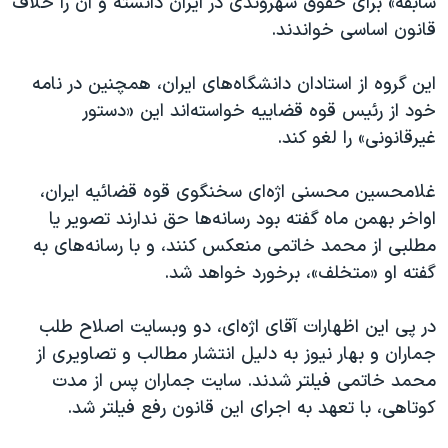
سابقه» برای حقوق شهروندی در ایران دانسته و آن را خلاف
اسرائیل در جنگ
قانون اساسی خواندند.
نرگس محمدی برنده جایزه نوبل صلح
همایش محافظه‌کاران آمریکا «سی‌پک»
این گروه از استادان دانشگاه‌های ایران، همچنین در نامه
خود از رئیس قوه قضاییه خواسته‌اند این «دستور
صفحه‌های ویژه
غیرقانونی» را لغو کند.
سفر پرزیدنت ترامپ به چین
غلامحسین محسنی اژه‌ای سخنگوی قوه قضائیه ایران،
اواخر بهمن ماه گفته بود رسانه‌ها حق ندارند تصویر یا
مطلبی از محمد خاتمی منعکس کنند، و با رسانه‌های به
گفته او «متخلف»، برخورد خواهد شد.
در پی این اظهارات آقای اژه‌ای، دو وبسایت اصلاح طلب
جماران و بهار نیوز به دلیل انتشار مطالب و تصاویری از
محمد خاتمی فیلتر شدند. سایت جماران پس از مدت
کوتاهی، با تعهد به اجرای این قانون رفع فیلتر شد.