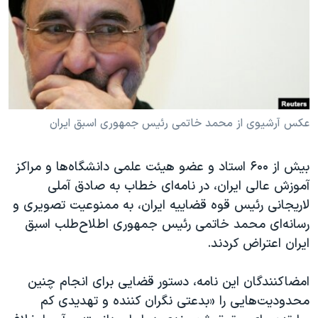
دنبال کنید
مستندها
فرهنگ و زندگی
حقوق شهروندی
انتخابات ریاست جمهوری آمریکا ۲۰۲۴
اقتصادی
حمله جمهوری اسلامی به اسرائیل
رمز مهسا
علم و فناوری
زبانهای مختلف
اسرائیل در جنگ
ورزش زنان در ایران
عکس آرشیوی از محمد خاتمی رئیس جمهوری اسبق ایران
گالری عکس
اعتراضات زن، زندگی، آزادی
بیش از ۶۰۰ استاد و عضو هیئت علمی دانشگاه‌ها و مراکز
آرشیو پخش زنده
مجموعه مستندهای دادخواهی
آموزش عالی ایران، در نامه‌ای خطاب به صادق آملی
تریبونال مردمی آبان ۹۸
لاریجانی رئیس قوه قضاییه ایران، به ممنوعیت تصویری و
دادگاه حمید نوری
رسانه‌ای محمد خاتمی رئیس جمهوری اطلاح‌طلب اسبق
ایران اعتراض کردند.
چهل سال گروگان‌گیری
قانون شفافیت دارائی کادر رهبری ایران
امضاکنندگان این نامه، دستور قضایی برای انجام چنین
اعتراضات مردمی آبان ۹۸
محدودیت‌هایی را «بدعتی نگران کننده و تهدیدی کم