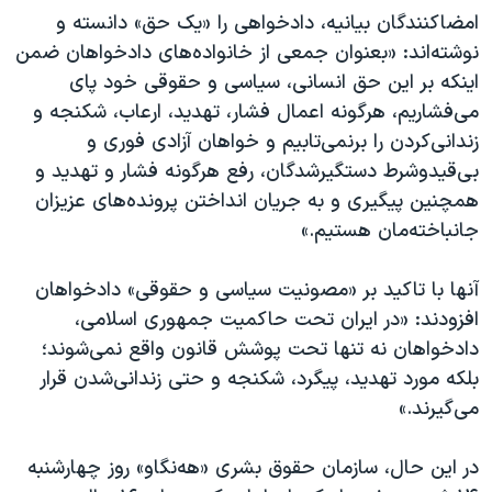
اسرائیل در جنگ
امضاکنندگان بیانیه، دادخواهی را «یک حق» دانسته و
نرگس محمدی برنده جایزه نوبل صلح
نوشته‌اند: «بعنوان جمعی از خانواده‌های دادخواهان ضمن
اینکه بر این حق انسانی، سیاسی و حقوقی خود پای
همایش محافظه‌کاران آمریکا «سی‌پک»
می‌فشاریم، هرگونه اعمال فشار، تهدید، ارعاب، شکنجه و
صفحه‌های ویژه
زندانی‌کردن را برنمی‌تابیم و خواهان آزادی فوری و
سفر پرزیدنت ترامپ به چین
بی‌قیدوشرط دستگیرشدگان، رفع هرگونه فشار و تهدید و
همچنین پیگیری و به جریان انداختن پرونده‌های عزیزان
جانباخته‌مان هستیم.»
آنها با تاکید بر «مصونیت سیاسی و حقوقی» دادخواهان
افزودند: «در ایران تحت حاکمیت جمهوری اسلامی،
دادخواهان نه تنها تحت پوشش قانون واقع نمی‌شوند؛
بلکه مورد تهدید، پیگرد، شکنجه و حتی زندانی‌شدن قرار
می‌گیرند.»
در این حال، سازمان حقوق بشری «هه‌نگاو» روز چهارشنبه