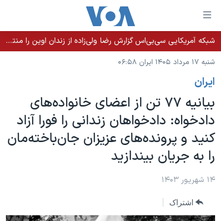
ینکهای
ابل
سترسی
شبکه آمریکایی سی‌بی‌‌اس گزارش رضا ولی‌زاده از زندان اوین را منتشر کرد؛ کامران حکمتی پیش از آغاز شیمی‌درمانی به زندان بازگردانده شد
خانه
هش
شنبه ۱۷ مرداد ۱۴۰۵ ایران ۰۶:۵۸
نسخه سبک وب‌سایت
ه
ايران
حتوای
موضوع ها
صلی
بیانیه ۷۷ تن از اعضای خانواده‌های
برنامه های تلویزیونی
ایران
هش
دادخواه: دادخواهان زندانی را فورا آزاد
جدول برنامه ها
ه
آمریکا
کنید و پرونده‌های عزیزان جان‌باخته‌مان
فحه
صفحه‌های ویژه
جهان
صلی
را به جریان بیندازید
فرکانس‌های صدای آمریکا
ورزشی
جام جهانی ۲۰۲۶
هش
پخش رادیویی
ه
گزیده‌ها
عملیات خشم حماسی
۱۴ شهریور ۱۴۰۳
ستجو
۲۵۰سالگی آمریکا
ویژه برنامه‌ها
یادگیری زبان انگلیسی
اشتراک
ویدیوها
بایگانی برنامه‌های تلویزیونی