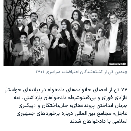
دنبال کنید
مستندها
فرهنگ و زندگی
حقوق شهروندی
انتخابات ریاست جمهوری آمریکا ۲۰۲۴
اقتصادی
حمله جمهوری اسلامی به اسرائیل
رمز مهسا
علم و فناوری
زبانهای مختلف
اسرائیل در جنگ
ورزش زنان در ایران
گالری عکس
اعتراضات زن، زندگی، آزادی
آرشیو پخش زنده
مجموعه مستندهای دادخواهی
چندین تن از کشته‌شدگان اعتراضات سراسری ۱۴۰۱
تریبونال مردمی آبان ۹۸
۷۷ تن از اعضای خانواده‌های دادخواه در بیانیه‌ای خواستار
دادگاه حمید نوری
«آزادی فوری و بی‌قیدوشرط» دادخواهان بازداشتی، «به
چهل سال گروگان‌گیری
جریان انداختن پرونده‌های» جان‌باختگان و «پیگیری
قانون شفافیت دارائی کادر رهبری ایران
عاجل» مجامع بین‌المللی درباره برخوردهای جمهوری
اسلامی با دادخواهان شدند.
اعتراضات مردمی آبان ۹۸