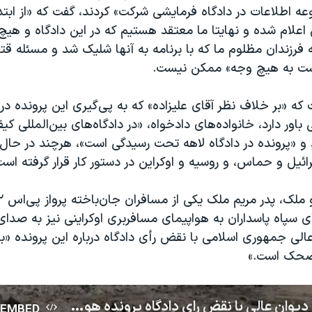
ه اطلاعات در دادگاه فرمایشی شرکت» کردند، گفت که «از اب
علام شده و نهایتا ما معتقد هستیم که در این دادگاه و هیچ
فرزندان مظلوم ما که با برنامه به آنها شلیک شد و مسئله ق
ت به هیچ وجه» ممکن نیست.
ه «بر خلاف نظر آقای علیزاده» که به پی‌گیری این پرونده در
اور دارد، خانواده‌های دادخواه، «در دادگاه‌های بین‌المللی ک
د و «پرونده در دادگاه لاهه تحت رسیدگی است»، هرچند در حال
ئیل و حماس، و روسیه و اوکراین در دستور کار قرار گرفته است
پاه پاسداران به هواپیمای مسافربری اوکراینی نیز به صدای 
لی جمهوری اسلامی با نقض رأی دادگاه درباره این پرونده «به
مضحک است.»
خسرو ملک: دیوان عالی با نقض رای دادگاه پرونده هواپیمای اوکراینی به دنبال نمایشنامه‌ای مضحک است
EMBED