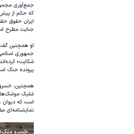
جمع‌آوری مجموع
که حکم از پیش ا
ایران حقوق حقه 
جنایت مطرح اس
او همچنین گفت ک
جمهوری اسلامی ب
شکایت» کرده‌ان
پرونده جنگ اسرا
شلیک موشک‌های س
است که دیوان عا
نمایشنامه‌ای 