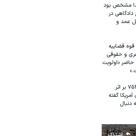
تدا مشخص بود
 دادگاهی در
تل عمد و
 قوه قضاییه
یفری و حقوقی
 حاضر «اولویت
.»
همچنین، خسرو ملک، پدر مریم ملک یکی از مسافران جان‌باخته پرواز پی‌اس ۷۵۲ بر اثر
آمریکا گفته
 دنبال
اشتراک