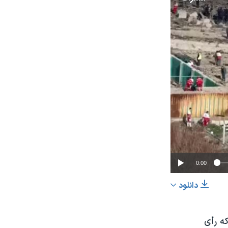
0:00
دانلود
اشتراک
نباختگان پرواز «پی‌اس۷۵۲» گفت که رأی