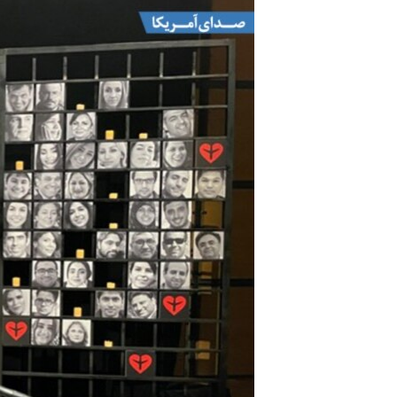
مستندها
فرهنگ و زندگی
حقوق شهروندی
انتخابات ریاست جمهوری آمریکا ۲۰۲۴
اقتصادی
حمله جمهوری اسلامی به اسرائیل
رمز مهسا
علم و فناوری
اسرائیل در جنگ
ورزش زنان در ایران
گالری عکس
اعتراضات زن، زندگی، آزادی
آرشیو پخش زنده
مجموعه مستندهای دادخواهی
تریبونال مردمی آبان ۹۸
دادگاه حمید نوری
چهل سال گروگان‌گیری
قانون شفافیت دارائی کادر رهبری ایران
اعتراضات مردمی آبان ۹۸
اسرائیل در جنگ