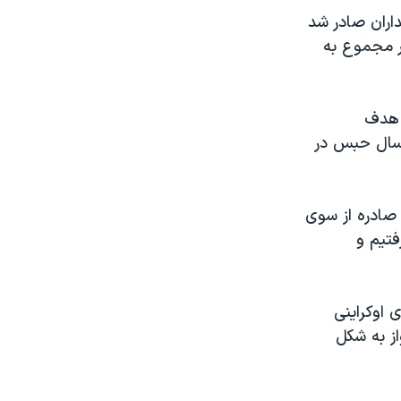
اران صادر شد
در مجموع به
ز هدف
 سال حبس در
رواز پی اس ۷۵۲، ضمن رد حکم صادره از سوی
فتیم و
 اوکراینی
از به شکل