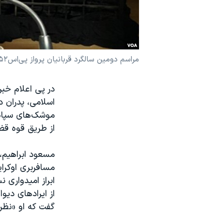
نرگس محمدی برنده جایزه نوبل صلح
همایش محافظه‌کاران آمریکا «سی‌پک»
صفحه‌های ویژه
مراسم دومین سالگرد قربانیان پرواز پی‌اس۷۵۲ - تورنتو
سفر پرزیدنت ترامپ به چین
در پی اعلام خبر
موشک‌های سپاه 
از طریق قوه ق
مسعود ابراهیم، 
مسافربری اوکرای
ابراز امیدواری
از ایرادهای دیو
گفت که او «نظر