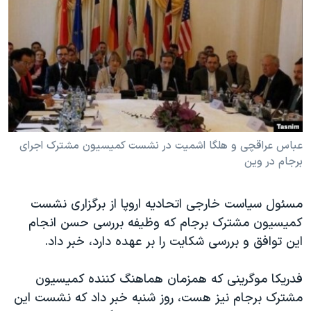
دنبال کنید
مستندها
فرهنگ و زندگی
حقوق شهروندی
انتخابات ریاست جمهوری آمریکا ۲۰۲۴
اقتصادی
حمله جمهوری اسلامی به اسرائیل
رمز مهسا
علم و فناوری
زبانهای مختلف
اسرائیل در جنگ
ورزش زنان در ایران
گالری عکس
اعتراضات زن، زندگی، آزادی
عباس عراقچی و هلگا اشمیت در نشست کمیسیون مشترک اجرای
برجام در وین
آرشیو پخش زنده
مجموعه مستندهای دادخواهی
تریبونال مردمی آبان ۹۸
مسئول سیاست خارجی اتحادیه اروپا از برگزاری نشست
دادگاه حمید نوری
کمیسیون مشترک برجام که وظیفه بررسی حسن انجام
چهل سال گروگان‌گیری
این توافق و بررسی شکایت را بر عهده دارد، خبر داد.
قانون شفافیت دارائی کادر رهبری ایران
فدریکا موگرینی که همزمان هماهنگ کننده کمیسیون
اعتراضات مردمی آبان ۹۸
مشترک برجام نیز هست، روز شنبه خبر داد که نشست این