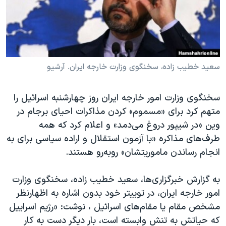
دنبال کنید
مستندها
فرهنگ و زندگی
حقوق شهروندی
انتخابات ریاست جمهوری آمریکا ۲۰۲۴
اقتصادی
حمله جمهوری اسلامی به اسرائیل
رمز مهسا
علم و فناوری
سعید خطیب زاده، سخنگوی وزارت خارجه ایران. آرشیو
زبانهای مختلف
اسرائیل در جنگ
ورزش زنان در ایران
سخنگوی وزارت امور خارجه ایران روز چهارشنبه اسرائيل را
گالری عکس
اعتراضات زن، زندگی، آزادی
متهم کرد برای «مسموم» کردن مذاکرات احیای برجام در
آرشیو پخش زنده
مجموعه مستندهای دادخواهی
وین «در شیپور دروغ می‌دمد» و اعلام کرد که همه
طرف‌های مذاکره «با آزمون استقلال و اراده سیاسی برای به
تریبونال مردمی آبان ۹۸
انجام رساندن ماموریتشان» رو‌به‌رو هستند.
دادگاه حمید نوری
چهل سال گروگان‌گیری
به گزارش خبرگزاری‌ها، سعید خطیب زاده، سخنگوی وزارت
امور خارجه ایران، در توییتر خود بدون اشاره به اظهارنظر
قانون شفافیت دارائی کادر رهبری ایران
مشخص مقام یا مقام‌های اسرائیل ، نوشت: «رژیم اسراییل
اعتراضات مردمی آبان ۹۸
که حیاتش به تنش وابسته است، بار دیگر دست به کار