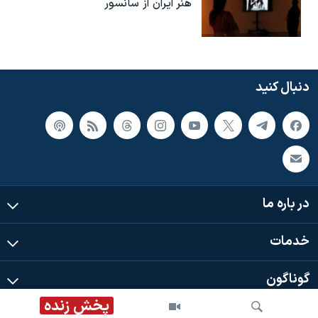
هنر ایران از سانسور
دنبال کنید
در باره ما
خدمات
گوناگون
پخش زنده