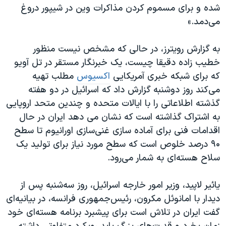
اسرائیل در جنگ
شده و برای مسموم کردن مذاکرات وین در شیپور دروغ
می‌دمد.»
نرگس محمدی برنده جایزه نوبل صلح
همایش محافظه‌کاران آمریکا «سی‌پک»
به گزارش رویترز، در حالی که مشخص نیست منظور
صفحه‌های ویژه
خطیب زاده دقیقا چیست، یک خبرنگار مستقر در تل آویو
که برای شبکه خبری آمریکایی
اکسیوس
مطلب تهیه
سفر پرزیدنت ترامپ به چین
می‌کند روز دوشنبه گزارش داد که اسرائیل در دو هفته
گذشته اطلاعاتی را با ایالات متحده و چندین متحد اروپایی
به اشتراک گذاشته است که نشان می دهد ایران در حال
اقدامات فنی برای آماده سازی غنی‌سازی اورانیوم تا سطح
۹۰ درصد خلوص است که سطح مورد نیاز برای تولید یک
سلاح هسته‌ای به شمار می‌رود.
یائیر لاپید، وزیر امور خارجه اسرائیل، روز سه‌شنبه پس از
دیدار با امانوئل مکرون، رئیس‌جمهوری فرانسه، در بیانیه‌ای
گفت ایران در تلاش است برای پیشبرد برنامه هسته‌ای خود