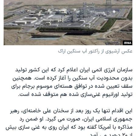
دنبال کنید
مستندها
فرهنگ و زندگی
حقوق شهروندی
انتخابات ریاست جمهوری آمریکا ۲۰۲۴
اقتصادی
حمله جمهوری اسلامی به اسرائیل
رمز مهسا
علم و فناوری
زبانهای مختلف
اسرائیل در جنگ
ورزش زنان در ایران
عکس آرشیوی از رآکتور آب سنگین اراک
گالری عکس
اعتراضات زن، زندگی، آزادی
سازمان انرژی اتمی ایران اعلام کرد که این کشور تولید
آرشیو پخش زنده
مجموعه مستندهای دادخواهی
بدون محدودیت آب سنگین را آغاز کرده است. همچنین
تریبونال مردمی آبان ۹۸
سقف تعیین شده در توافق هسته‌ای موسوم برجام برای
تولید اورانیوم غنی‌سازی شده هم متوقف شده است.
دادگاه حمید نوری
چهل سال گروگان‌گیری
این اقدام تنها یک روز بعد از سخنان علی خامنه‌ای، رهبر
قانون شفافیت دارائی کادر رهبری ایران
جمهوری اسلامی ایران، صورت می گیرد. او ضمن رد
مذاکره با آمریکا گفته بود که ایران روی به غنی سازی بیش
اعتراضات مردمی آبان ۹۸
از ۲۰ درصد می آورد.