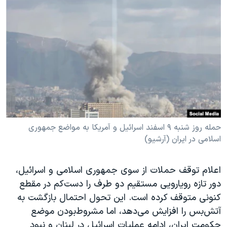
دنبال کنید
مستندها
فرهنگ و زندگی
حقوق شهروندی
انتخابات ریاست جمهوری آمریکا ۲۰۲۴
اقتصادی
حمله جمهوری اسلامی به اسرائیل
رمز مهسا
علم و فناوری
زبانهای مختلف
اسرائیل در جنگ
ورزش زنان در ایران
گالری عکس
اعتراضات زن، زندگی، آزادی
آرشیو پخش زنده
مجموعه مستندهای دادخواهی
حمله روز شنبه ۹ اسفند اسرائیل و آمریکا به مواضع جمهوری
تریبونال مردمی آبان ۹۸
اسلامی در ایران (آرشیو)
دادگاه حمید نوری
اعلام توقف حملات از سوی جمهوری اسلامی و اسرائیل،
چهل سال گروگان‌گیری
دور تازه رویارویی مستقیم دو طرف را دست‌کم در مقطع
قانون شفافیت دارائی کادر رهبری ایران
کنونی متوقف کرده است. این تحول احتمال بازگشت به
آتش‌بس را افزایش می‌دهد، اما مشروط‌بودن موضع
اعتراضات مردمی آبان ۹۸
حکومت ایران، ادامه عملیات اسرائیل در لبنان و نبود