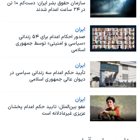
اسرائیل در جنگ
سازمان حقوق بشر ایران: دست‌کم ۱۰ تن
در ۲۴ ساعت اعدام شدند
نرگس محمدی برنده جایزه نوبل صلح
همایش محافظه‌کاران آمریکا «سی‌پک»
ايران
صفحه‌های ویژه
صدور احکام اعدام برای ۵۴ زندانی
«سیاسی و امنیتی» توسط جمهوری
سفر پرزیدنت ترامپ به چین
اسلامی
ايران
تأیید حکم اعدام سه زندانی سیاسی در
دیوان عالی جمهوری اسلامی
ايران
عفو بین‌الملل: تایید حکم اعدام پخشان
عزیزی غیرعادلانه است