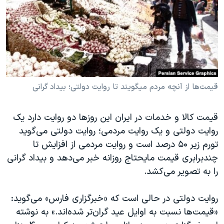
دنبال کنید
مستندها
فرهنگ و زندگی
حقوق شهروندی
انتخابات ریاست جمهوری آمریکا ۲۰۲۴
اقتصادی
حمله جمهوری اسلامی به اسرائیل
رمز مهسا
علم و فناوری
زبانهای مختلف
اسرائیل در جنگ
ورزش زنان در ایران
قیمت‌ها از آنچه مردم میگویند تا روایت دولتی؛ بیداد گرانی
گالری عکس
اعتراضات زن، زندگی، آزادی
قیمت کالا و خدمات در ایران این روزها دو روایت دارد یک
آرشیو پخش زنده
مجموعه مستندهای دادخواهی
روایت دولتی و یک روایت مردمی؛ روایت دولتی می‌گوید
تریبونال مردمی آبان ۹۸
تورم زیر ۵۰ درصد است و روایت مردمی از افزایش تا
دادگاه حمید نوری
چندبرابری قیمت مایحتاج روزانه خبر می‌دهد و بیداد گرانی
را به تصویر می‌کشد.
چهل سال گروگان‌گیری
قانون شفافیت دارائی کادر رهبری ایران
روایت دولتی در حالی است که «خبرگزاری فارس» می‌گوید:
اعتراضات مردمی آبان ۹۸
«قیمت‌ها نسبت به اوایل عید گران‌تر شده‌اند.» به نوشته