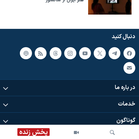
دنبال کنید
در باره ما
خدمات
گوناگون
پخش زنده