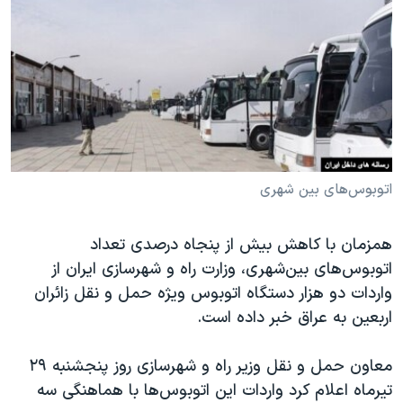
دنبال کنید
مستندها
فرهنگ و زندگی
حقوق شهروندی
انتخابات ریاست جمهوری آمریکا ۲۰۲۴
اقتصادی
حمله جمهوری اسلامی به اسرائیل
رمز مهسا
علم و فناوری
زبانهای مختلف
اسرائیل در جنگ
ورزش زنان در ایران
گالری عکس
اعتراضات زن، زندگی، آزادی
اتوبوس‌های بین شهری
آرشیو پخش زنده
مجموعه مستندهای دادخواهی
همزمان با کاهش بیش از پنجاه درصدی تعداد
تریبونال مردمی آبان ۹۸
اتوبوس‌های بین‌شهری، وزارت راه و شهرسازی ایران از
دادگاه حمید نوری
واردات دو هزار دستگاه اتوبوس ویژه حمل و نقل زائران
چهل سال گروگان‌گیری
اربعین به عراق خبر داده است.
قانون شفافیت دارائی کادر رهبری ایران
معاون حمل و نقل وزیر راه و شهرسازی روز پنجشنبه ۲۹
اعتراضات مردمی آبان ۹۸
تیرماه اعلام کرد واردات این اتوبوس‌ها با هماهنگی سه