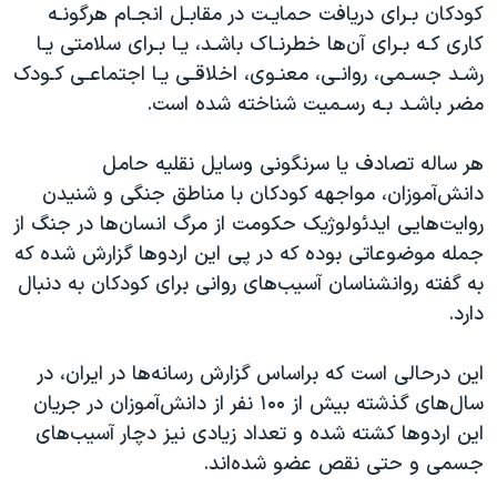
اسرائیل در جنگ
کودکان بـرای دریافت حمایـت در مقابـل انجـام هرگونـه
کاری کـه بـرای آن‌ها خطرنـاک باشـد، یـا بـرای سلامتی یـا
نرگس محمدی برنده جایزه نوبل صلح
رشـد جسـمی، روانـی، معنـوی، اخلاقـی یـا اجتماعـی کـودک
همایش محافظه‌کاران آمریکا «سی‌پک»
مضر باشـد بـه رسـمیت شناخته شده است.
صفحه‌های ویژه
هر ساله تصادف یا سرنگونی وسایل نقلیه حامل
سفر پرزیدنت ترامپ به چین
دانش‌آموزان، مواجهه کودکان با مناطق جنگی و شنیدن
روایت‌هایی ایدئولوژیک حکومت از مرگ انسان‌ها در جنگ از
جمله موضوعاتی بوده که در پی این اردوها گزارش شده که
به گفته روانشناسان آسیب‌های روانی برای کودکان به دنبال
دارد.
این درحالی است که براساس گزارش رسانه‌ها در ایران، در
سال‌های گذشته بیش از ۱۰۰ نفر از دانش‌آموزان در جریان
این اردوها کشته شده و تعداد زیادی نیز دچار آسیب‌های
جسمی و حتی نقص عضو شده‌اند.