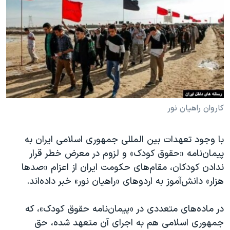
دنبال کنید
مستندها
فرهنگ و زندگی
حقوق شهروندی
انتخابات ریاست جمهوری آمریکا ۲۰۲۴
اقتصادی
حمله جمهوری اسلامی به اسرائیل
رمز مهسا
علم و فناوری
زبانهای مختلف
اسرائیل در جنگ
ورزش زنان در ایران
گالری عکس
اعتراضات زن، زندگی، آزادی
کاروان راهیان نور
آرشیو پخش زنده
مجموعه مستندهای دادخواهی
با وجود تعهدات بین المللی جمهوری اسلامی ایران به
تریبونال مردمی آبان ۹۸
پیمان‌نامه «حقوق کودک» و لزوم در معرض خطر قرار
دادگاه حمید نوری
ندادن کودکان، مقام‌های حکومت ایران از اعزام «صدها
چهل سال گروگان‌گیری
هزار» دانش‌آموز به اردوهای «راهیان نور» خبر داده‌اند.
قانون شفافیت دارائی کادر رهبری ایران
در ماده‌های متعددی در «پیمان‌نامه حقوق کودک»، که
اعتراضات مردمی آبان ۹۸
جمهوری اسلامی هم به اجرای آن متعهد شده، حق