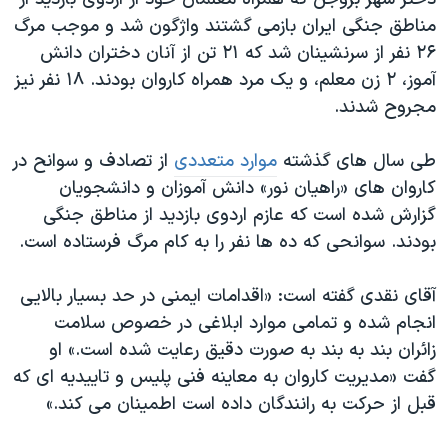
اسرائیل در جنگ
مناطق جنگی ایران بازمی گشتند واژگون شد و موجب مرگ
نرگس محمدی برنده جایزه نوبل صلح
۲۶ نفر از سرنشینان شد که ۲۱ تن از آنان دختران دانش
همایش محافظه‌کاران آمریکا «سی‌پک»
آموز، ۲ زن معلم، و یک مرد همراه کاروان بودند. ۱۸ نفر نیز
مجروح شدند.
صفحه‌های ویژه
سفر پرزیدنت ترامپ به چین
طی سال های گذشته
موارد متعددی
از تصادف و سوانح در
کاروان های «راهیان نور» دانش آموزان و دانشجویان
گزارش شده است که عازم اردوی بازدید از مناطق جنگی
بودند. سوانحی که ده ها نفر را به کام مرگ فرستاده است.
آقای نقدی گفته است: «اقدامات ایمنی در حد بسیار بالایی
انجام شده و تمامی موارد ابلاغی در خصوص سلامت
زائران بند به بند به صورت دقیق رعایت شده است.» او
گفت «مدیریت کاروان به معاینه فنی پلیس و تاییدیه ای که
قبل از حرکت به رانندگان داده است اطمینان می کند.»