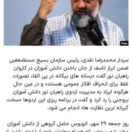
دنبال کنید
مستندها
فرهنگ و زندگی
حقوق شهروندی
انتخابات ریاست جمهوری آمریکا ۲۰۲۴
اقتصادی
حمله جمهوری اسلامی به اسرائیل
رمز مهسا
علم و فناوری
زبانهای مختلف
اسرائیل در جنگ
ورزش زنان در ایران
گالری عکس
اعتراضات زن، زندگی، آزادی
سردار محمدرضا نقدی، رئیس سازمان بسیج مستضعفین
ضمن ابراز تاسف از جان باختن دانش آموزان در کاروان
آرشیو پخش زنده
مجموعه مستندهای دادخواهی
راهیان نور گفت «رسانه های بیگانه در پی القاء تصورات
تریبونال مردمی آبان ۹۸
غلط برای انحراف افکار عمومی هستند» و در عین حال
دادگاه حمید نوری
هرگونه ایراد به مدیریت اردوی راهیان نور دانش آموزان
بروجنی را رد کرد و گفت در برنامه ریزی این اردوها «سخت
چهل سال گروگان‌گیری
گیرانه ترین نظارت ها» انجام می شود.
قانون شفافیت دارائی کادر رهبری ایران
اعتراضات مردمی آبان ۹۸
روز جمعه ۲۹ مهر، اتوبوس حامل گروهی از دانش آموزان
دختر شهر بروجن که همراه معلمان خود از اردوی بازدید از