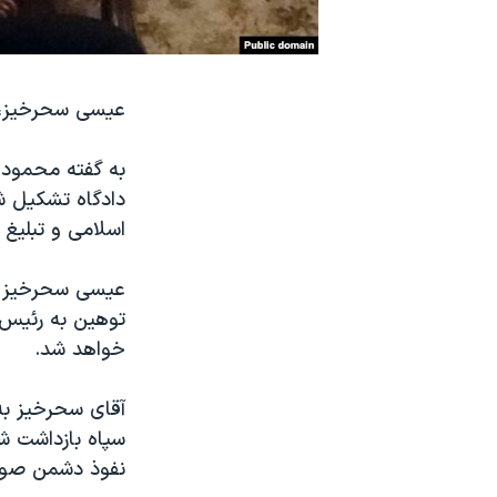
نرگس محمدی برنده جایزه نوبل صلح
همایش محافظه‌کاران آمریکا «سی‌پک»
عیسی سحرخیز، ر
صفحه‌های ویژه
سفر پرزیدنت ترامپ به چین
به گفته محمود ع
دادگاه تشکیل شد
اسلامی و تبلیغ 
عیسی سحرخیز ه
توهین به رئیس
خواهد شد.
آقای سحرخیز به 
سپاه بازداشت ش
نفوذ دشمن صورت