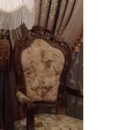
مستندها
فرهنگ و زندگی
حقوق شهروندی
انتخابات ریاست جمهوری آمریکا ۲۰۲۴
اقتصادی
حمله جمهوری اسلامی به اسرائیل
رمز مهسا
علم و فناوری
اسرائیل در جنگ
ورزش زنان در ایران
گالری عکس
اعتراضات زن، زندگی، آزادی
آرشیو پخش زنده
مجموعه مستندهای دادخواهی
تریبونال مردمی آبان ۹۸
دادگاه حمید نوری
چهل سال گروگان‌گیری
قانون شفافیت دارائی کادر رهبری ایران
اعتراضات مردمی آبان ۹۸
اسرائیل در جنگ