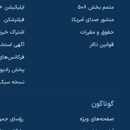
متمم بخش ۵۰۸
اپلیکیشن +VOA
منشور صدای آمریکا
فیلترشکن
حقوق و مقررات
اشتراک خبرن
قوانین تالار
آگهی استخد
فرکانس‌های 
پخش رادیو
یادگیری زبان انگلیسی
نسخه سبک 
دنبال کنید
گوناگون
صفحه‌های ویژه
رؤسای جمهو