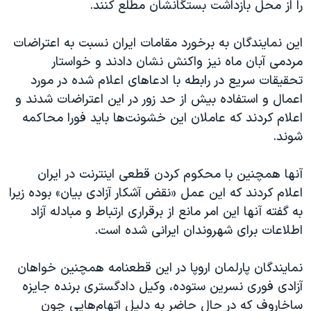
اسرائیل در جنگ
را از محل بازداشت بستگانشان مطلع کنند.
نرگس محمدی برنده جایزه نوبل صلح
این نمایندگان به برخورد مقامات ایران نسبت به اعتراضات
همایش محافظه‌کاران آمریکا «سی‌پک»
مردمی آبان ماه نیز واکنش نشان دادند و خواستار
صفحه‌های ویژه
تحقیقات سریع در رابطه با ادعاهای اعلام شده در مورد
اعمال و استفاده بیش از حد زور در این اعتراضات شدند و
سفر پرزیدنت ترامپ به چین
اعلام کردند که عاملان این خشونت‌ها باید فورا محاکمه
شوند.
آنها همچنین با محکوم کردن قطعی اینترنت در ایران
اعلام کردند که این عمل «نقض آشکار آزادی بیان» بوده زیرا
به گفته آنها این امر مانع از برقراری ارتباط و مبادله آزاد
اطلاعات برای شهروندان ایرانی شده است.
نمایندگان پارلمان اروپا در این قطعنامه همچنین خواهان
آزادی فوری نسرین ستوده، وکیل دادگستری برنده جایزه
ساخاروف که در حال حاضر به دلیل اتهام‌هایی چون