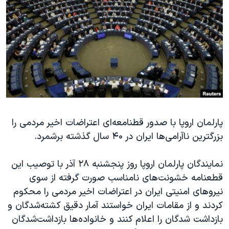
دنبال کنید
مستندها
فرهنگ و زندگی
حقوق شهروندی
انتخابات ریاست جمهوری آمریکا ۲۰۲۴
اقتصادی
حمله جمهوری اسلامی به اسرائیل
رمز مهسا
علم و فناوری
زبانهای مختلف
اسرائیل در جنگ
ورزش زنان در ایران
گالری عکس
اعتراضات زن، زندگی، آزادی
آرشیو پخش زنده
مجموعه مستندهای دادخواهی
پارلمان اروپا با صدور قطنامعه‌ای اعتراضات اخیر مردمی را
بزرگترین ناآرامی‌ها ایران در ۴۰ سال گذشته برشمرد.
تریبونال مردمی آبان ۹۸
دادگاه حمید نوری
نمایندگان پارلمان اروپا روز پنجشنبه ۲۸ آذر با توصیب این
چهل سال گروگان‌گیری
قطعنامه خشونت‌های نامناسب صورت گرفته از سوی
نیروهای امنیتی ایران در اعتراضات اخیر مردمی را محکوم
قانون شفافیت دارائی کادر رهبری ایران
کردند و از مقامات ایران خواستند آمار دقیق کشته‌شدگان و
اعتراضات مردمی آبان ۹۸
بازداشت شدگان را اعلام کنند و خانواده‌ها بازداشت‌شدگان