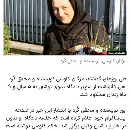
دنبال کنید
مستندها
فرهنگ و زندگی
حقوق شهروندی
انتخابات ریاست جمهوری آمریکا ۲۰۲۴
اقتصادی
حمله جمهوری اسلامی به اسرائیل
رمز مهسا
علم و فناوری
زبانهای مختلف
اسرائیل در جنگ
ورزش زنان در ایران
گالری عکس
اعتراضات زن، زندگی، آزادی
مژگان کاوسی، نویسندە و محقق کُرد
آرشیو پخش زنده
مجموعه مستندهای دادخواهی
طی روزهای گذشته، مژگان کاوسی نویسندە و محقق کُرد
تریبونال مردمی آبان ۹۸
اهل کلاردشت از سوی دادگاه بدوی نوشهر به ۵ سال و ۹
دادگاه حمید نوری
ماه زندان محکوم شد.
چهل سال گروگان‌گیری
این نویسنده و محقق کُرد با انتشار این خبر در صفحه
قانون شفافیت دارائی کادر رهبری ایران
اینستاگرام خود اعلام کرده است که جلسه دادگاه او بدون
اعتراضات مردمی آبان ۹۸
در اختیار داشتن وکیل برگزار شد. خانم کاوسی نوشته است