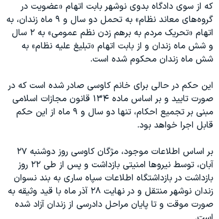
اسرائیل در جنگ
که از سوی دادگاه بدوی نوشهر بابت اتهام «عضویت در
گروه‌های معاند نظام» بە تحمل دو سال و ۹ ماه زندان، به
نرگس محمدی برنده جایزه نوبل صلح
اتهام «تحریک مردم به برهم زدن نظم عمومی» بە ۲ سال
همایش محافظه‌کاران آمریکا «سی‌پک»
و شش ماه زندان و از بابت اتهام «تبلیغ علیە نظام» بە
صفحه‌های ویژه
شش ماه زندان محکوم شدە است.
سفر پرزیدنت ترامپ به چین
این حکم در حالی برای خانم کاوسی صادر شده است که در
صورت تایید و بر اساس ماده ۱۳۴ قانون مجازات اسلامی
مبنی بر تجمیع احکام، تنها دو سال و ۹ ماه از این حکم
قابل اجرا خواهد بود.
بر اساس اطلاعات موجود، مژگان کاوسی روز دوشنبە ٢٧
آبان، توسط نیروها امنیتی بازداشت و پس از طی ۲۲ روز
بازداشت در بازداشتگاه اطلاعات سپاه ساری به بند نسوان
زندان نوشهر منتقل و در نهایت ۲۸ آذر ماه با قید وثیقه به
صورت موقت و تا پایان مراحل دادرسی از زندان آزاد شده
است.