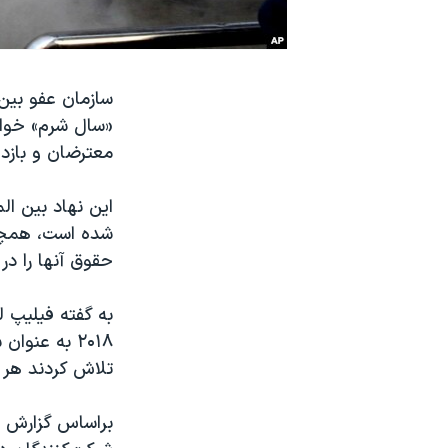
نرگس محمدی برنده جایزه نوبل صلح
همایش محافظه‌کاران آمریکا «سی‌پک»
سازمان عفو بین 
صفحه‌های ویژه
سفر پرزیدنت ترامپ به چین
معترضان و بازد
شده است، همچنی
حقوق آنها را د
به گفته فیلیپ 
۲۰۱۸ به عنو
تلاش کردند هر نش
براساس گزارش عف