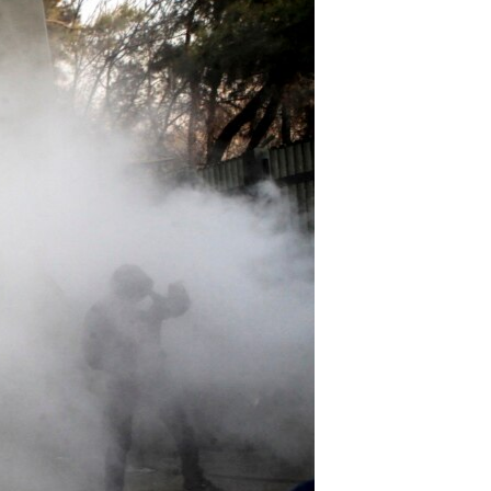
مستندها
فرهنگ و زندگی
حقوق شهروندی
انتخابات ریاست جمهوری آمریکا ۲۰۲۴
اقتصادی
حمله جمهوری اسلامی به اسرائیل
رمز مهسا
علم و فناوری
اسرائیل در جنگ
ورزش زنان در ایران
گالری عکس
اعتراضات زن، زندگی، آزادی
آرشیو پخش زنده
مجموعه مستندهای دادخواهی
تریبونال مردمی آبان ۹۸
دادگاه حمید نوری
چهل سال گروگان‌گیری
قانون شفافیت دارائی کادر رهبری ایران
اعتراضات مردمی آبان ۹۸
اسرائیل در جنگ