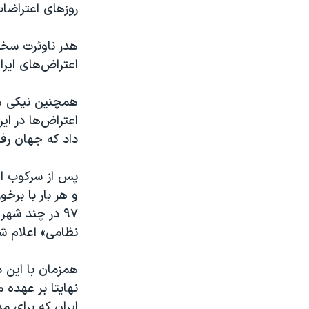
روزهای اعتراضا
هدر ناوئرت سخنگ
اعتراض‌های ایر
همچنین نیکی هی
اعتراض‌ها در ا
داد که جهان رفتار
و هر بار با برخ
۹۷ در چند شه
نظامی» اعلام ش
همزمان با این د
نهایتا بر عهده 