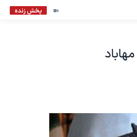
پخش زنده
هاباد