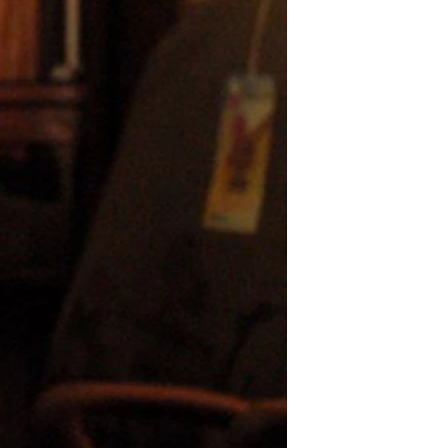
مستندها
فرهنگ و زندگی
حقوق شهروندی
انتخابات ریاست جمهوری آمریکا ۲۰۲۴
اقتصادی
حمله جمهوری اسلامی به اسرائیل
رمز مهسا
علم و فناوری
اسرائیل در جنگ
ورزش زنان در ایران
گالری عکس
اعتراضات زن، زندگی، آزادی
آرشیو پخش زنده
مجموعه مستندهای دادخواهی
تریبونال مردمی آبان ۹۸
دادگاه حمید نوری
چهل سال گروگان‌گیری
قانون شفافیت دارائی کادر رهبری ایران
اعتراضات مردمی آبان ۹۸
اسرائیل در جنگ