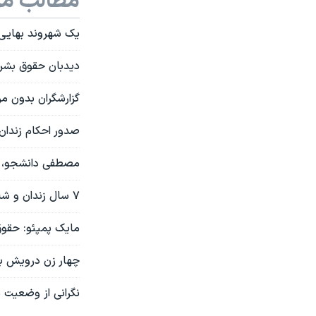
مطالب مر
یک شهروند بهایی 
دیدبان حقوق بشر 
گزارشگران بدون م
صدور احکام زندان
مصطفی دانشجو، و
۷ سال زندان و شلاق، مجازات دانشجوی روزنامه‌نگاری که در «گلستان هفتم» بود
مایک پمپئو: حقوق
چهار زن درویش به ۲۰ سال زندان محکوم 
نگرانی از وضعیت 