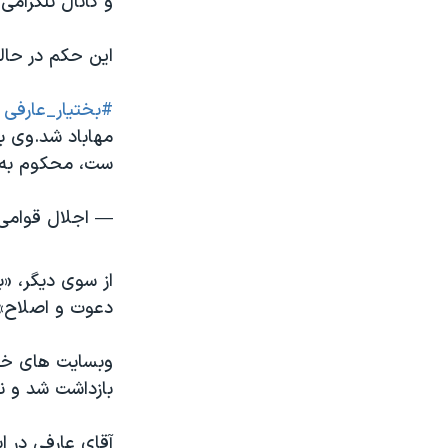
و کانال تلگرام
این حکم در حال
#بختیار_عارفی
د
مهاباد شد.وی 
ست، محکوم به
— اجلال قوامی (@Ghavami
از سوی دیگر، «
دعوت و اصلاح» به ۱۸ ماه زندان محکوم شده بود، راهی زند
بازداشت شد و نه