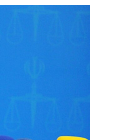
مستندها
فرهنگ و زندگی
حقوق شهروندی
انتخابات ریاست جمهوری آمریکا ۲۰۲۴
اقتصادی
حمله جمهوری اسلامی به اسرائیل
رمز مهسا
علم و فناوری
اسرائیل در جنگ
ورزش زنان در ایران
گالری عکس
اعتراضات زن، زندگی، آزادی
آرشیو پخش زنده
مجموعه مستندهای دادخواهی
تریبونال مردمی آبان ۹۸
دادگاه حمید نوری
چهل سال گروگان‌گیری
قانون شفافیت دارائی کادر رهبری ایران
اعتراضات مردمی آبان ۹۸
اسرائیل در جنگ