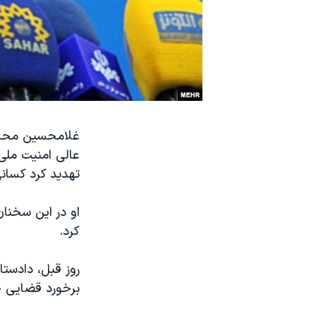
نرگس محمدی برنده جایزه نوبل صلح
همایش محافظه‌کاران آمریکا «سی‌پک»
صفحه‌های ویژه
سفر پرزیدنت ترامپ به چین
غلامحسین محسنی
عالی امنیت ملی 
تهدید کرد کسان
او در این سخنان
کرد.
روز قبل، دادستا
برخورد قضایی 