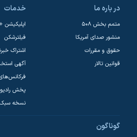
در باره ما
خدمات
متمم بخش ۵۰۸
اپلیکیشن +VOA
منشور صدای آمریکا
فیلترشکن
حقوق و مقررات
اشتراک خبرن
قوانین تالار
آگهی استخد
فرکانس‌های 
پخش رادیو
یادگیری زبان انگلیسی
نسخه سبک 
دنبال کنید
گوناگون