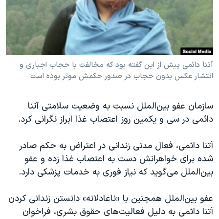
دنبال کنید
مستندها
فرهنگ و زندگی
حقوق شهروندی
انتخابات ریاست جمهوری آمریکا ۲۰۲۴
اقتصادی
حمله جمهوری اسلامی به اسرائیل
رمز مهسا
علم و فناوری
آتنا دائمی پیش از این گفته بود که مخالفت با حجاب اجباری و
زبانهای مختلف
انتشار عکس بدون حجاب در صدور حکمش موثر بوده است
اسرائیل در جنگ
ورزش زنان در ایران
گالری عکس
اعتراضات زن، زندگی، آزادی
سازمان عفو بین‌الملل نسبت به وضعیت سلامتی آتنا
آرشیو پخش زنده
مجموعه مستندهای دادخواهی
دائمی در سی و یکمین روز اعتصاب غذا ابراز نگرانی کرد.
تریبونال مردمی آبان ۹۸
آتنا دائمی، فعال مدنی زندانی در اعتراض به حکم صادر
دادگاه حمید نوری
شده برای خواهرانش دست به اعتصاب غذا زده و عفو
چهل سال گروگان‌گیری
بین‌الملل می‌گوید که نیاز فوری به خدمات پزشکی دارد.
قانون شفافیت دارائی کادر رهبری ایران
عفو بین‌الملل همچنین با «ناعادلانه» دانستن زندانی کردن
اعتراضات مردمی آبان ۹۸
آتنا دائمی به دلیل فعالیت‌های حقوق بشری، فراخوان