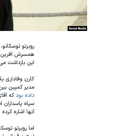
نرگس محمدی برنده جایزه نوبل صلح
همایش محافظه‌کاران آمریکا «سی‌پک»
صفحه‌های ویژه
سفر پرزیدنت ترامپ به چین
روبرتو توسکانو،
همسرش آفرین نی
این بازداشت می‌ت
کارن وفاداری ی
مدیر کمپین بین
داده بود
که آقای
سپاه پاسداران ا
آنها اشاره کرده 
اما روبرتو توسکا