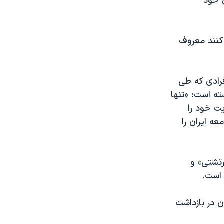
ن خود
‌کنند معروف
فرادی که طی
ته است: «تنها
یت خود را
ه ایران را
رتشتی» و
 است.
ن در بازداشت