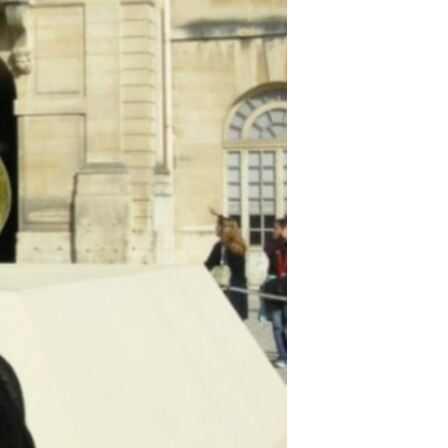
مستندها
فرهنگ و زندگی
حقوق شهروندی
انتخابات ریاست جمهوری آمریکا ۲۰۲۴
اقتصادی
حمله جمهوری اسلامی به اسرائیل
رمز مهسا
علم و فناوری
اسرائیل در جنگ
ورزش زنان در ایران
گالری عکس
اعتراضات زن، زندگی، آزادی
آرشیو پخش زنده
مجموعه مستندهای دادخواهی
تریبونال مردمی آبان ۹۸
دادگاه حمید نوری
چهل سال گروگان‌گیری
قانون شفافیت دارائی کادر رهبری ایران
اعتراضات مردمی آبان ۹۸
اسرائیل در جنگ