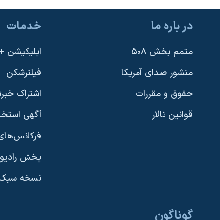
در باره ما
خدمات
متمم بخش ۵۰۸
اپلیکیشن +VOA
منشور صدای آمریکا
فیلترشکن
حقوق و مقررات
اشتراک خبرن
قوانین تالار
آگهی استخد
فرکانس‌های 
پخش رادیو
یادگیری زبان انگلیسی
نسخه سبک 
دنبال کنید
گوناگون