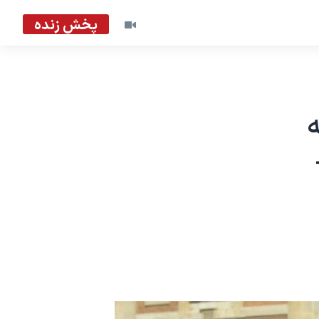
پخش زنده
ه