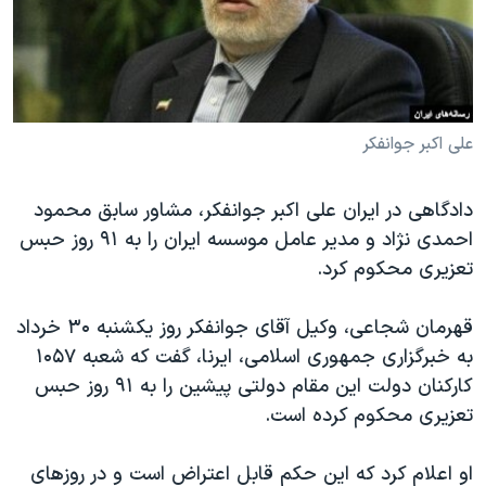
دنبال کنید
مستندها
فرهنگ و زندگی
حقوق شهروندی
انتخابات ریاست جمهوری آمریکا ۲۰۲۴
اقتصادی
حمله جمهوری اسلامی به اسرائیل
رمز مهسا
علم و فناوری
علی اکبر جوانفکر
زبانهای مختلف
اسرائیل در جنگ
ورزش زنان در ایران
دادگاهی در ایران علی اکبر جوانفکر، مشاور سابق محمود
گالری عکس
اعتراضات زن، زندگی، آزادی
احمدی نژاد و مدیر عامل موسسه ایران را به ۹۱ روز حبس
آرشیو پخش زنده
مجموعه مستندهای دادخواهی
تعزیری محکوم کرد.
تریبونال مردمی آبان ۹۸
قهرمان شجاعی، وکیل آقای جوانفکر روز یکشنبه ۳۰ خرداد
دادگاه حمید نوری
به خبرگزاری جمهوری اسلامی، ایرنا، گفت که شعبه ۱۰۵۷
چهل سال گروگان‌گیری
کارکنان دولت این مقام دولتی پیشین را به ۹۱ روز حبس
تعزیری محکوم کرده است.
قانون شفافیت دارائی کادر رهبری ایران
اعتراضات مردمی آبان ۹۸
او اعلام کرد که این حکم قابل اعتراض است و در روزهای