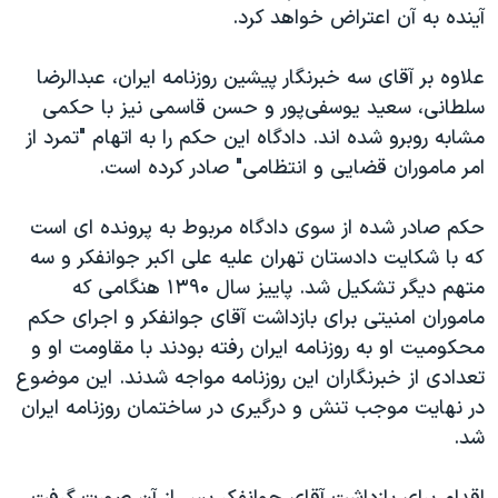
اسرائیل در جنگ
آینده به آن اعتراض خواهد کرد.
نرگس محمدی برنده جایزه نوبل صلح
علاوه بر آقای سه خبرنگار پیشین روزنامه ایران، عبدالرضا
همایش محافظه‌کاران آمریکا «سی‌پک»
سلطانی، سعید یوسفی‌پور و حسن قاسمی نیز با حکمی
صفحه‌های ویژه
مشابه روبرو شده اند. دادگاه این حکم را به اتهام "تمرد از
امر ماموران قضایی و انتظامی" صادر کرده است.
سفر پرزیدنت ترامپ به چین
حکم صادر شده از سوی دادگاه مربوط به پرونده ای است
که با شکایت دادستان تهران علیه علی اکبر جوانفکر و سه
متهم دیگر تشکیل شد. پاییز سال ۱۳۹۰ هنگامی که
ماموران امنیتی برای بازداشت آقای جوانفکر و اجرای حکم
محکومیت او به روزنامه ایران رفته بودند با مقاومت او و
تعدادی از خبرنگاران این روزنامه مواجه شدند. این موضوع
در نهایت موجب تنش و درگیری در ساختمان روزنامه ایران
شد.