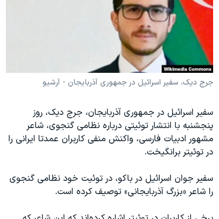
دنبال کنید
مستندها
فرهنگ و زندگی
حقوق شهروندی
انتخابات ریاست جمهوری آمریکا ۲۰۲۴
اقتصادی
حمله جمهوری اسلامی به اسرائیل
رمز مهسا
علم و فناوری
زبانهای مختلف
اسرائیل در جنگ
ورزش زنان در ایران
جرج دیک، سفیر اسرائيل در جمهوری آذربایجان - آرشیو
گالری عکس
اعتراضات زن، زندگی، آزادی
سفیر اسرائيل در جمهوری آذربایجان، جرج دیک، روز
آرشیو پخش زنده
مجموعه مستندهای دادخواهی
پنجشنبه با انتشار توئیتی درباره نظامی گنجوی، شاعر
تریبونال مردمی آبان ۹۸
مشهور ادبیات فارسی، واکنش منفی کاربران عمدتا ایرانی را
در توئیتر برانگیخت.
دادگاه حمید نوری
چهل سال گروگان‌گیری
سفیر جوان اسرائيل در باکو، در توئیت خود نظامی گنجوی
قانون شفافیت دارائی کادر رهبری ایران
را شاعر «بزرگ آذربایجانی» توصیف کرده است.
اعتراضات مردمی آبان ۹۸
برخی از کاربران در توئیتر اشاره کرده‌اند که این شاعر که