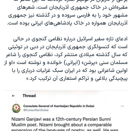
اسرائیل در جنگ
مقبره‌اش در خاک جمهوری آذربایجان است، شعرهای
نرگس محمدی برنده جایزه نوبل صلح
مشهور خود را به فارسی سروده و در گذشته نیز جمهوری
آذربایجان همواره در خاک پادشاهی‌های ایرانی بوده است.
همایش محافظه‌کاران آمریکا «سی‌پک»
صفحه‌های ویژه
ادعای تازه سفیر اسرائيل درباره نظامی گنجوی در حالی
سفر پرزیدنت ترامپ به چین
است که کنسولگری جمهوری آذربایجان در دبی در توئیتی
که سال گذشته میلادی منتشر کرد، نظامی گنجوی را شاعر
مسلمان سنی «پرشن» (ایرانی) خوانده و نوشته است «او از
اولین شاعرانی بود که در ایران سبک غزلیات درباری را با
پیچیدگی بلاغی و تراکم استعاری آن ترکیب کرد.»