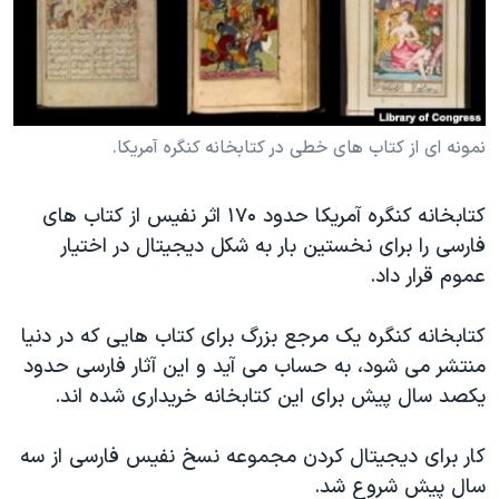
دنبال کنید
مستندها
فرهنگ و زندگی
حقوق شهروندی
انتخابات ریاست جمهوری آمریکا ۲۰۲۴
اقتصادی
حمله جمهوری اسلامی به اسرائیل
رمز مهسا
علم و فناوری
نمونه ای از کتاب های خطی در کتابخانه کنگره آمریکا.
زبانهای مختلف
اسرائیل در جنگ
ورزش زنان در ایران
کتابخانه کنگره آمریکا حدود ۱۷۰ اثر نفیس از کتاب های
گالری عکس
اعتراضات زن، زندگی، آزادی
فارسی را برای نخستین بار به شکل دیجیتال در اختیار
آرشیو پخش زنده
مجموعه مستندهای دادخواهی
عموم قرار داد.
تریبونال مردمی آبان ۹۸
کتابخانه کنگره یک مرجع بزرگ برای کتاب هایی که در دنیا
دادگاه حمید نوری
منتشر می شود، به حساب می آید و این آثار فارسی حدود
چهل سال گروگان‌گیری
یکصد سال پیش برای این کتابخانه خریداری شده اند.
قانون شفافیت دارائی کادر رهبری ایران
کار برای دیجیتال کردن مجموعه نسخ نفیس فارسی از سه
اعتراضات مردمی آبان ۹۸
سال پیش شروع شد.