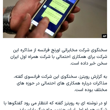
دنبال کنید
مستندها
فرهنگ و زندگی
حقوق شهروندی
انتخابات ریاست جمهوری آمریکا ۲۰۲۴
اقتصادی
حمله جمهوری اسلامی به اسرائیل
رمز مهسا
علم و فناوری
زبانهای مختلف
اسرائیل در جنگ
ورزش زنان در ایران
گالری عکس
اعتراضات زن، زندگی، آزادی
سخنگوی شرکت مخابراتی اورنج فرانسه از مذاکره این
شرکت برای همکاری احتمالی با شرکت همراه اول ایران
آرشیو پخش زنده
مجموعه مستندهای دادخواهی
سخن خبر داده است.
تریبونال مردمی آبان ۹۸
دادگاه حمید نوری
به گزارش رویترز، سخنگوی این شرکت فرانسوی گفته،
مذاکرات درباره همکاری های احتمالی در حوزه های
چهل سال گروگان‌گیری
مختلف بوده است.
قانون شفافیت دارائی کادر رهبری ایران
اعتراضات مردمی آبان ۹۸
او در نوشته ای به رویترز گفته که انتظار می رود گفتگوها با
شرکت همراه اول ایران چندین ماه دیگر پایان یابد.