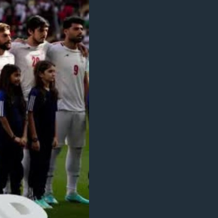
مستندها
فرهنگ و زندگی
حقوق شهروندی
انتخابات ریاست جمهوری آمریکا ۲۰۲۴
اقتصادی
حمله جمهوری اسلامی به اسرائیل
رمز مهسا
علم و فناوری
اسرائیل در جنگ
ورزش زنان در ایران
گالری عکس
اعتراضات زن، زندگی، آزادی
آرشیو پخش زنده
مجموعه مستندهای دادخواهی
تریبونال مردمی آبان ۹۸
دادگاه حمید نوری
چهل سال گروگان‌گیری
قانون شفافیت دارائی کادر رهبری ایران
اعتراضات مردمی آبان ۹۸
اسرائیل در جنگ