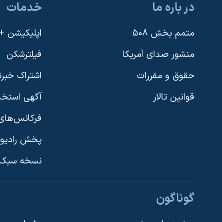
در باره ما
خدمات
متمم بخش ۵۰۸
اپلیکیشن +VOA
منشور صدای آمریکا
فیلترشکن
حقوق و مقررات
اشتراک خبرن
قوانین تالار
آگهی استخد
فرکانس‌های 
پخش رادیو
یادگیری زبان انگلیسی
نسخه سبک 
دنبال کنید
گوناگون