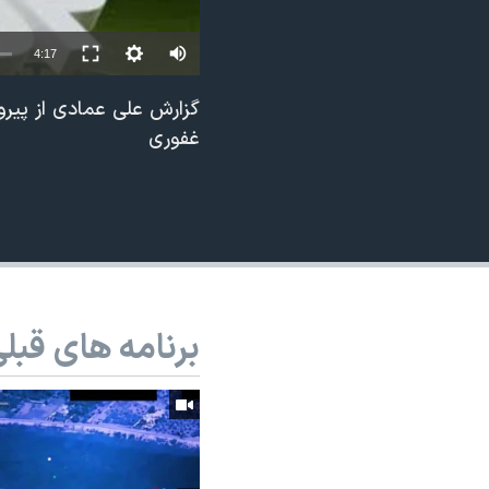
نرگس محمدی برنده جایزه نوبل صلح
4:17
همایش محافظه‌کاران آمریکا «سی‌پک»
صفحه‌های ویژه
گزارش علی عمادی از پیروز
غفوری
سفر پرزیدنت ترامپ به چین
برنامه های قبل