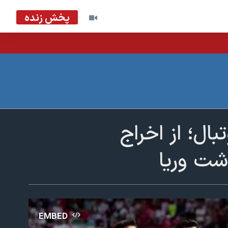
پخش زنده
ال؛ از اخراج
شت وریا
EMBED