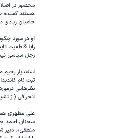
محصور در اصلاح
هستند گفت:« طر
حامیان زیادی دا
او در مورد چگو
رابا قاطعیت تای
رجل سیاسی نیست 
اسفندیار رحیم م
ثبت نام کاندیدا
نظرهایی درمورد
انحرافی (از تش
علی مطهری همچن
سخنان احمد جنت
منطقی». دبیر شو