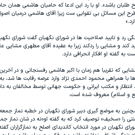
 طلبان باشد». او با رد این ادعا که حامیان هاشمی همان ح
ح این مسائل بی تقوایی ست زیرا آقای هاشمی درمیان اصول 
رد.»
نگی رد و تایید صلاحیت ها در شورای نگهبان گفت شورای نگهب
ید کند و مشایی را ردکند زیرا به عقیده آقای مطهری مشایی علا
به گفته او افکار انحرافی دارد.
شایی که تقریبا هم زمان با اکبر هاشمی رفسنجانی و در آخری
ها با همراهی محمود احمدی نژاد وارد عرصه رقابت ها شد، به خ
 انتظار و مکتب ایرانی و حکومت جهانی توسط مخالفان به داش
یع و اسلام) معروف شده است.
ین به موضع گیری دبیر شورای نگهبان در خطبه نماز جمعه ا
ی را «سخیف» توصیف کرد که به گفته او«نه در شان نماز جمع
رای نگهبان در مورد انتخاب کاندیدای اصلح به نمازگزاران گفته