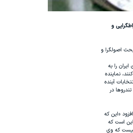
طگرایی و
بحث اصولگرا و
یران را به
ند، نماینده
تخابات آینده
تندروها در
زود «این که
این است که
نیست که وی