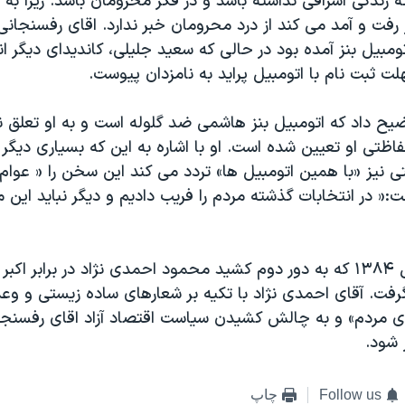
که زندگی اشرافی نداشته باشد و در فکر محرومان باشد. زیرا به
 رفت و آمد می کند از درد محرومان خبر ندارد. اقای رفسنجانی
اتومبیل بنز آمده بود در حالی که سعید جلیلی، کاندیدای دیگر ان
ت ثبت نام با اتومبیل پراید به نامزدان پیوست.
ح داد که اتومبیل بنز هاشمی ضد گلوله است و به او تعلق ند
تی او تعیین شده است. او با اشاره به این که بسیاری دیگر ا
ی نیز «با همین اتومبیل ها» تردد می کند این سخن را « عوام ف
ت:« در انتخابات گذشته مردم را فریب دادیم و دیگر نباید این مس
در انتخابات سال ۱۳۸۴ که به دور دوم کشید محمود احمدی نژاد در برابر ا
رفت. آقای احمدی نژاد با تکیه بر شعارهای ساده زیستی و وع
ی مردم» و به چالش کشیدن سیاست اقتصاد آزاد اقای رفسنجا
 شود.
Follow us
چاپ