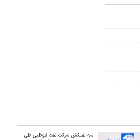
سه نفتکش شرکت نفت ابوظبی طی