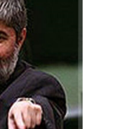
مستندها
فرهنگ و زندگی
حقوق شهروندی
انتخابات ریاست جمهوری آمریکا ۲۰۲۴
اقتصادی
حمله جمهوری اسلامی به اسرائیل
رمز مهسا
علم و فناوری
اسرائیل در جنگ
ورزش زنان در ایران
گالری عکس
اعتراضات زن، زندگی، آزادی
آرشیو پخش زنده
مجموعه مستندهای دادخواهی
تریبونال مردمی آبان ۹۸
دادگاه حمید نوری
چهل سال گروگان‌گیری
قانون شفافیت دارائی کادر رهبری ایران
اعتراضات مردمی آبان ۹۸
اسرائیل در جنگ