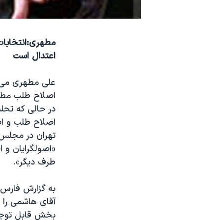
نرگس محمدی برنده جایزه نوبل صلح
همایش محافظه‌کاران آمریکا «سی‌پک»
مطهری:انتخابات
صفحه‌های ویژه
اعتدال است
سفر پرزیدنت ترامپ به چین
علی مطهری می گ
اصلاح طلب مط
در حالی که تحلی
اصلاح طلب و اص
تهران در مجلس ش
«اصولگرایان و ا
طرف دیگر».
به گزارش فارس،
آقای هاشمی را 
بخش قابل توجه