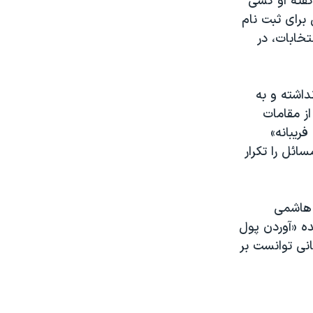
 گفته او کسی
 برای ثبت نام
تخابات، در
اشته و به
ز مقامات
ریبانه»
ائل را تکرار
کبر هاشمی
ده «آوردن پول
نی توانست بر