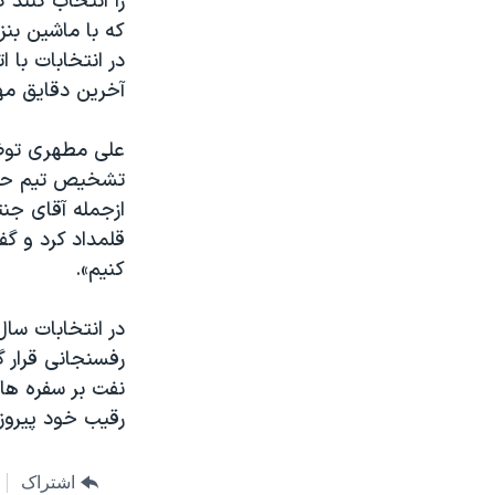
را انتخاب کنند 
که با ماشین بنز
در انتخابات با 
آخرین دقایق مهل
علی مطهری توضی
تشخیص تیم حفاظ
ازجمله آقای جنت
قلمداد کرد و گف
کنیم».
رفسنجانی قرار گ
نفت بر سفره ها
رقیب خود پیروز
اشتراک