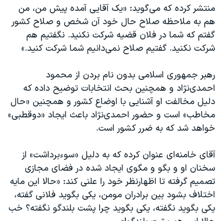
اسرائیل در جنگ
منتشر کرده که می‌گوید: «یک آقایی آمده پیش من، من
نرگس محمدی برنده جایزه نوبل صلح
هم به ملاحظه‌ صلاح حال خود آن شخص و صلاح کشور
گفتم که شما در فلان قضیه شرکت نکنید. نگفتیم هم
همایش محافظه‌کاران آمریکا «سی‌پک»
شرکت نکنید. گفتیم صلاح نمی‌دانیم شما شرکت کنید.»
صفحه‌های ویژه
سفر پرزیدنت ترامپ به چین
رهبر جمهوری اسلامی بدون نام بردن از محمود
احمدی‌نژاد و همچنین بحث انتخابات توضیح داده که
دلیل مخالفت او آشنایی با اوضاع کشور و همچنین «حال
مخاطب» است و حضور احمدی‌نژاد باعث ایجاد «دوقطبی»
خواهد شد که به ضرر کشور است.
آقای خامنه‌ای عنوان کرده که به دلیل «سوءبرداشت» از
سخنان او و بگو و مگوی ایجاد شده در فضای مجازی
تصمیم گرفته تا اظهارنظر خود را علنی کند: «حالا این مایه‌
اختلاف بشود بین برادران مومن، یکی بگوید فلانی گفته،
یکی بگوید نگفته، یکی بگوید چرا پشت بلندگو نگفته؟ خب