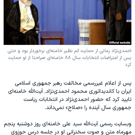
دنبال کنید
مستندها
فرهنگ و زندگی
حقوق شهروندی
انتخابات ریاست جمهوری آمریکا ۲۰۲۴
اقتصادی
حمله جمهوری اسلامی به اسرائیل
رمز مهسا
علم و فناوری
زبانهای مختلف
اسرائیل در جنگ
ورزش زنان در ایران
احمدی‌نژاد زمانی از حمایت کم نظیر خامنه‌ای برخوردار بود و حتی
پس از اعتراضات انتخابات سال ۸۸ خامنه‌ای صراحتا از او حمایت
گالری عکس
اعتراضات زن، زندگی، آزادی
کرد
آرشیو پخش زنده
مجموعه مستندهای دادخواهی
تریبونال مردمی آبان ۹۸
پس از اعلام غیررسمی مخالفت رهبر جمهوری اسلامی
ایران با کاندیداتوری محمود احمدی‌نژاد٬ آیت‌الله خامنه‌ای
دادگاه حمید نوری
تایید کرد که حضور احمدی‌نژاد در انتخابات ریاست
چهل سال گروگان‌گیری
جمهوری سال آینده را «صلاح» نمی‌داند.
قانون شفافیت دارائی کادر رهبری ایران
وبسایت رسمی آیت‌الله سید علی خامنه‌ای روز دوشنبه پنجم
اعتراضات مردمی آبان ۹۸
مهرماه متن و صوت سخنرانی او در جلسه‌ درس حوزوی