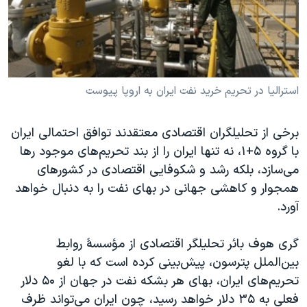
دنبال کنید
مستندها
فرهنگ و زندگی
حقوق شهروندی
انتخابات ریاست جمهوری آمریکا ۲۰۲۴
اقتصادی
حمله جمهوری اسلامی به اسرائیل
رمز مهسا
علم و فناوری
استرالیا در تحریم خرید نفت ایران به اروپا پیوست
زبانهای مختلف
اسرائیل در جنگ
ورزش زنان در ایران
برخی از تحليلگران اقتصادی معتقدند توافق احتمالی ايران
گالری عکس
اعتراضات زن، زندگی، آزادی
با گروه ۵+۱، نه تنها ايران را از بند تحريم‌های موجود رها
آرشیو پخش زنده
مجموعه مستندهای دادخواهی
می‌سازد، بلکه رشد و شکوفايی اقتصادی در کشورهای
همجوار و کاهشی جهانی در بهای نفت را به دنبال خواهد
تریبونال مردمی آبان ۹۸
آورد.
دادگاه حمید نوری
چهل سال گروگان‌گیری
گری هوف بائر تحليلگر اقتصادی از مؤسسۀ روابط
بين‌الملل پترسون، پيش‌بينی کرده است که با لغو
قانون شفافیت دارائی کادر رهبری ایران
تحريم‌های ايران، بهای هر بشکه نفت در جهان از ۵۰ دلار
اعتراضات مردمی آبان ۹۸
فعلی به ۳۵ دلار خواهد رسيد، چون ايران می‌تواند ظرف