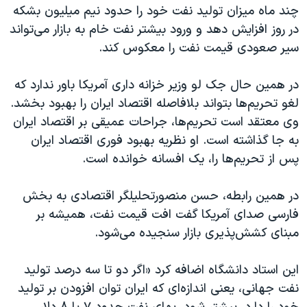
اسرائیل در جنگ
چند ماه میزان توليد نفت خود را حدود نيم ميليون بشکه
در روز افزایش دهد و ورود بيشتر نفت خام به بازار می‌تواند
نرگس محمدی برنده جایزه نوبل صلح
سیر صعودی قیمت نفت را معکوس کند.
همایش محافظه‌کاران آمریکا «سی‌پک»
صفحه‌های ویژه
در همین حال جک لو وزير خزانه داری آمريکا باور ندارد که
لغو تحريم‌ها بتواند بلافاصله اقتصاد ايران را بهبود بخشد.
سفر پرزیدنت ترامپ به چین
وی معتقد است تحريم‌ها، جراحات عميقی بر اقتصاد ايران
به جا گذاشته است. او نظریه بهبود فوری اقتصاد ايران
پس از تحريم‌ها را، يک افسانه خوانده است.
در همین رابطه، حسن منصورتحلیلگر اقتصادی به بخش
فارسی صدای آمریکا گفت افت قیمت نفت، همیشه بر
مبنای کشش‌پذیری بازار سنجیده می‌شود.
این استاد دانشگاه اضافه کرد «اگر دو تا سه درصد تولید
نفت جهانی، یعنی اندازه‌‌ای که ایران توان افزودن بر تولید