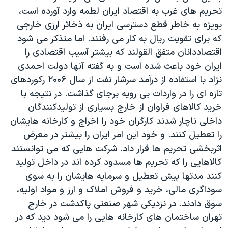
تحريم های غرب به اقتصاد ايران لطمه وارد آورده است،
بويژه به خاطر قطع دسترسی ايران به ذخائر ارزی خارجی
که برای تقويت ريال به کار می رفتند. اما متذکر می شود
اقتصاددانان متفق القولند که بيشتر آسيب اقتصادی را
ايران خود باعث شده است و به گفته آنها دولت احمدی
نژاد با استفاده از درآمد سرشار نفت از سال ۲۰۰۶ رکوردهای
تازه ای را در واردات بی رويه برجای گذاشت. در نتيجه با
خريد کالاهای فراوان از خارج بسياری از توليدکنندگان
داخلی ناچار شدند کارگران خود را اخراج و کارخانه هايشان
را تعطيل کنند. و خود اين امر ايران را بيشتر در معرض
اثربخشی تحريم ها قرار داد. شرکت هايی که می توانستند
کالاهايی را که تحريم ها مسدود کرده اند در داخل توليد
کنند مدتها پيش تعطيل و سرمايه هايشان را به سوی
سوداگری مالی، خريد و فروش املاک و ارز و مواد اوليه،
سوق دادند. در نزديکی شهر صنعتی پاکدشت در خارج
تهران ساختمان های کارخانه هايی را می شود ديد که در