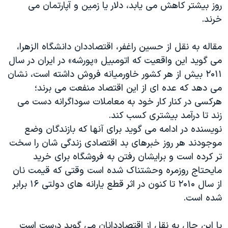
اسرائیل در جنگ
روز بيشتر کاهش می يابد، دلار يا زمين و آپارتمان می
خرند.
نرگس محمدی برنده جایزه نوبل صلح
همایش محافظه‌کاران آمریکا «سی‌پک»
مقاله به نقل از حسين راغفر، اقتصاددان دانشگاه الزهرا،
صفحه‌های ویژه
می گويد اين واقعيت که اتومبيل «پورشه» در ايران در سال
۲۰١١ بيش از هر کشور خاورميانه فروش داشته است، نشان
سفر پرزیدنت ترامپ به چین
می دهد که عده ای از اين اقتصاد منفعت می برند؛
هرکسی در کنار کار خود به معاملات سوداگرانه دست می
زند تا درآمد بيشتری کسب کند.
نويسنده در ادامه می گويد برای آنها که بازندگان وضع
موجودند هر روز خبرهای بد اقتصادی زندگی شان را سخت
تر کرده است و برايشان رفتن به فروشگاه برای خريد
مايحتاج روزمره وحشتناک شده است وقتی که قيمت نان
از سال ۲۰١۰ تا کنون در اثر قطع يارانه های دولتی ١۶ برابر
شده است.
با اين حال به نقل از اقتصاددانان می گويد درست است