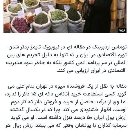
دنبال کنید
مستندها
فرهنگ و زندگی
حقوق شهروندی
انتخابات ریاست جمهوری آمریکا ۲۰۲۴
اقتصادی
حمله جمهوری اسلامی به اسرائیل
رمز مهسا
علم و فناوری
زبانهای مختلف
توماس اردبرينک در مقاله ای در نيويورک تايمز بدتر شدن
اسرائیل در جنگ
ورزش زنان در ایران
تورم اقتصادی در ايران را نه تنها به دليل تحريم های بين
گالری عکس
اعتراضات زن، زندگی، آزادی
المللی بر سر برنامه اتمی کشور بلکه به خاطر سوء مديريت
آرشیو پخش زنده
مجموعه مستندهای دادخواهی
اقتصادی در ايران ارزيابی می کند.
تریبونال مردمی آبان ۹۸
مقاله به نقل از يک فروشنده ميوه در تهران بنام علی می
دادگاه حمید نوری
گويد کسی استطاعت خريد آناناس دانه ای ١۵ دلار را ندارد،
چهل سال گروگان‌گیری
اما وی از درآمد حاصل از خريد و فروش دلار که کار دوم
اوست، اظهار خشنودی می کند چرا که در يکسال گذشته
قانون شفافیت دارائی کادر رهبری ایران
ارزش پول ايران ۵۰ درصد تنزل داشته است. او می گويد
اعتراضات مردمی آبان ۹۸
سرمايه گذاران با پولشان وقتی که می بينند ارزش ريال هر