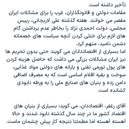
تأخير داشته است.
مقامات دولتی و قانونگذاران، غرب را برای مشکلات ايران
مقصر می خوانند. هفته گذشته علی لاريجانی، رييس
مجلس، دولت احمدی نژاد را بخاطر عدم برداشتن گام
های لازم برای خنثی کردن آنچه سياست های خصمانه
دشمن ناميد، متهم کرد.
اما بسياری از اقتصاددانان می گويند حتی بدون تحريم ها
نيز ايران مشکلات بزرگی می داشت که حاصل هزينه کردن
های پول تورمی نفتی و يارانه های دولتی مواد غذايی،
سوخت و بقيه اقلام اساسی است که به مصرف اضافی
دامن زده و بنيان های صنايع ملی را به ورطه نابودی
کشانده است.
آقای رغفر، اقتصاددان، می گويد: بسياری از بنيان های
اقتصاد کشور ما در چند سال گذشته نابود شدند و حالا
آهسته آهسته اما مطمئنا نتيجه کار پيش چشمان ماست.