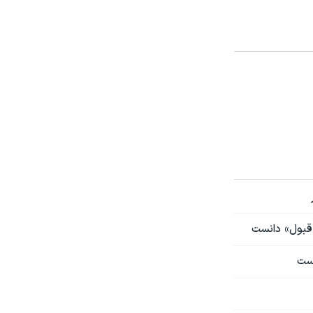
قبول» دانست
یست