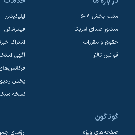
در باره ما
خدمات
متمم بخش ۵۰۸
اپلیکیشن +VOA
منشور صدای آمریکا
فیلترشکن
حقوق و مقررات
اشتراک خبرن
قوانین تالار
آگهی استخد
فرکانس‌های 
پخش رادیو
یادگیری زبان انگلیسی
نسخه سبک 
دنبال کنید
گوناگون
صفحه‌های ویژه
رؤسای جمهو