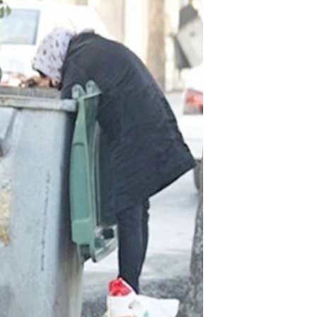
مستندها
فرهنگ و زندگی
حقوق شهروندی
انتخابات ریاست جمهوری آمریکا ۲۰۲۴
اقتصادی
حمله جمهوری اسلامی به اسرائیل
رمز مهسا
علم و فناوری
اسرائیل در جنگ
ورزش زنان در ایران
گالری عکس
اعتراضات زن، زندگی، آزادی
آرشیو پخش زنده
مجموعه مستندهای دادخواهی
تریبونال مردمی آبان ۹۸
دادگاه حمید نوری
چهل سال گروگان‌گیری
قانون شفافیت دارائی کادر رهبری ایران
اعتراضات مردمی آبان ۹۸
اسرائیل در جنگ