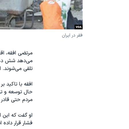
نرگس محمدی برنده جایزه نوبل صلح
همایش محافظه‌کاران آمریکا «سی‌پک»
صفحه‌های ویژه
فقر در ایران
سفر پرزیدنت ترامپ به چین
مرتضی افقه، اقت
می‌دهد شش دهک 
تلقی می‌شوند.
افقه با تاکید ب
حال توسعه و تو
مردم حتی قادر ب
او گفت که این 
فشار قرار داده 