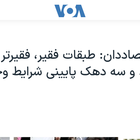
اددان: طبقات فقیر، فقیرتر
 و سه دهک پایینی شرایط و