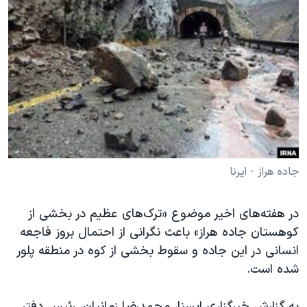
دنبال کنید
مستندها
فرهنگ و زندگی
حقوق شهروندی
انتخابات ریاست جمهوری آمریکا ۲۰۲۴
اقتصادی
حمله جمهوری اسلامی به اسرائیل
رمز مهسا
علم و فناوری
زبانهای مختلف
اسرائیل در جنگ
ورزش زنان در ایران
گالری عکس
اعتراضات زن، زندگی، آزادی
آرشیو پخش زنده
مجموعه مستندهای دادخواهی
جاده هراز - ایرنا
تریبونال مردمی آبان ۹۸
دادگاه حمید نوری
در هفته‌های اخیر موضوع «ترک‌های عظیم در بخشی از
کوهستان جاده هراز» باعث نگرانی از احتمال بروز فاجعه
چهل سال گروگان‌گیری
انسانی در این جاده و سقوط بخشی از کوه در منطقه پلور
قانون شفافیت دارائی کادر رهبری ایران
شده است.
اعتراضات مردمی آبان ۹۸
به گزارش خبرگزاری ایسنا، محمدرضا زمانیان، رئیس دفتر