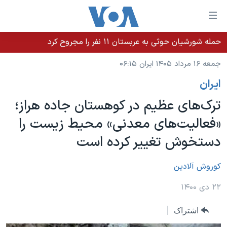
ینکهای
ابل
سترسی
حمله شورشیان حوثی به عربستان ۱۱ نفر را مجروح کرد
خانه
هش
جمعه ۱۶ مرداد ۱۴۰۵ ایران ۰۶:۱۵
نسخه سبک وب‌سایت
ه
ايران
حتوای
موضوع ها
صلی
ترک‌های عظیم در کوهستان جاده هراز؛
برنامه های تلویزیونی
ایران
هش
«فعالیت‌های معدنی» محیط زیست را
جدول برنامه ها
ه
آمریکا
دستخوش تغییر کرده است
فحه
صفحه‌های ویژه
جهان
صلی
فرکانس‌های صدای آمریکا
ورزشی
جام جهانی ۲۰۲۶
کوروش آلادین
هش
پخش رادیویی
ه
گزیده‌ها
عملیات خشم حماسی
۲۲ دی ۱۴۰۰
ستجو
۲۵۰سالگی آمریکا
ویژه برنامه‌ها
یادگیری زبان انگلیسی
اشتراک
ویدیوها
بایگانی برنامه‌های تلویزیونی