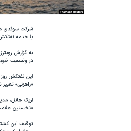
نرگس محمدی برنده جایزه نوبل صلح
همایش محافظه‌کاران آمریکا «سی‌پک»
شرکت سوئدی مال
صفحه‌های ویژه
با خدمه نفتکش 
سفر پرزیدنت ترامپ به چین
در وضعیت خوبی 
«راهزنی» تعبیر
اریک هانل، مدی
«نخستین علامت 
توقیف این کشتی