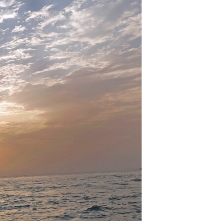
مستندها
فرهنگ و زندگی
حقوق شهروندی
انتخابات ریاست جمهوری آمریکا ۲۰۲۴
اقتصادی
حمله جمهوری اسلامی به اسرائیل
رمز مهسا
علم و فناوری
اسرائیل در جنگ
ورزش زنان در ایران
گالری عکس
اعتراضات زن، زندگی، آزادی
آرشیو پخش زنده
مجموعه مستندهای دادخواهی
تریبونال مردمی آبان ۹۸
دادگاه حمید نوری
چهل سال گروگان‌گیری
قانون شفافیت دارائی کادر رهبری ایران
اعتراضات مردمی آبان ۹۸
اسرائیل در جنگ