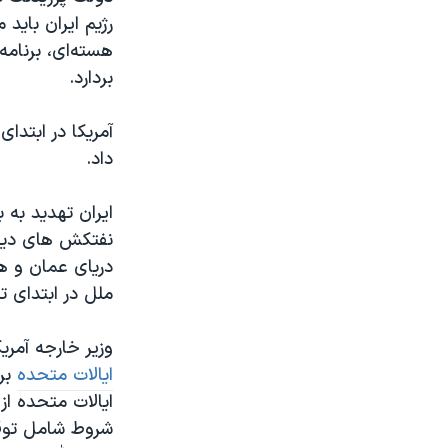
رژیم ایران باید
هسته‌ای، برنام
بردارد.
داد.
ایران تهدید به 
نفتکش های دیگر
دریای عمان و هم
ملل در ابتدای ت
وزیر خارجه آمری
ایالات متحده
برا
ایالات متحده از
شروط شامل توقف