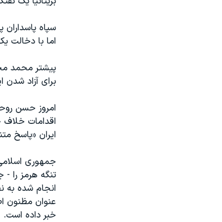
بریتانیا یک نفت
سپاه پاسداران 
اما با دخالت یک
پیشتر محمد محم
برای آزاد شدن ا
امروز حسن روحان
اقدامات خلاف خو
ایران «پاسخ متن
جمهوری اسلامی د
تنگه هرمز را -
انجام شده به ن
عنوان مظنون اص
خبر داده است.