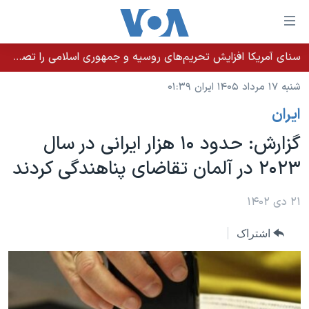
ینکهای
ابل
سترسی
سنای آمریکا افزایش تحریم‌های روسیه و جمهوری اسلامی را تصویب کرد؛ زلنسکی از این اقدام تشکر کرد
خانه
هش
شنبه ۱۷ مرداد ۱۴۰۵ ایران ۰۱:۳۹
نسخه سبک وب‌سایت
ه
ايران
حتوای
موضوع ها
صلی
گزارش: حدود ۱۰ هزار ایرانی در سال
برنامه های تلویزیونی
ایران
هش
۲۰۲۳ در آلمان تقاضای پناهندگی کردند
جدول برنامه ها
ه
آمریکا
فحه
صفحه‌های ویژه
جهان
۲۱ دی ۱۴۰۲
صلی
فرکانس‌های صدای آمریکا
ورزشی
جام جهانی ۲۰۲۶
هش
اشتراک
پخش رادیویی
ه
گزیده‌ها
عملیات خشم حماسی
ستجو
۲۵۰سالگی آمریکا
ویژه برنامه‌ها
یادگیری زبان انگلیسی
ویدیوها
بایگانی برنامه‌های تلویزیونی