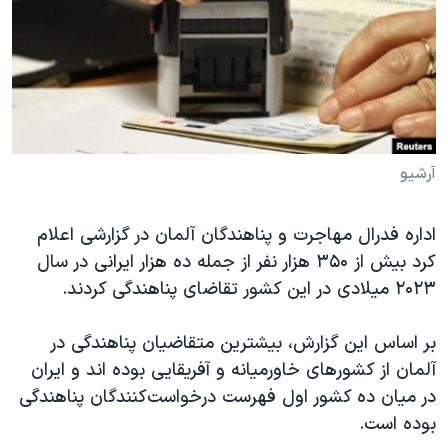
دنبال کنید
مستندها
فرهنگ و زندگی
حقوق شهروندی
انتخابات ریاست جمهوری آمریکا ۲۰۲۴
اقتصادی
حمله جمهوری اسلامی به اسرائیل
رمز مهسا
علم و فناوری
زبانهای مختلف
اسرائیل در جنگ
ورزش زنان در ایران
آرشیو
گالری عکس
اعتراضات زن، زندگی، آزادی
اداره فدرال مهاجرت و پناهندگان آلمان در گزارشی اعلام
آرشیو پخش زنده
مجموعه مستندهای دادخواهی
کرد بیش از ۳۵۰ هزار نفر از جمله ده هزار ایرانی در سال
تریبونال مردمی آبان ۹۸
۲۰۲۳ میلادی در این کشور تقاضای پناهندگی کردند.
دادگاه حمید نوری
بر اساس این گزارش، بیشترین متقاضیان پناهندگی در
چهل سال گروگان‌گیری
آلمان از کشور‌های خاورمیانه و آفریقایی بوده اند و ایران
قانون شفافیت دارائی کادر رهبری ایران
در میان ده کشور اول فهرست درخواست‌کنندگان پناهندگی
اعتراضات مردمی آبان ۹۸
بوده است.