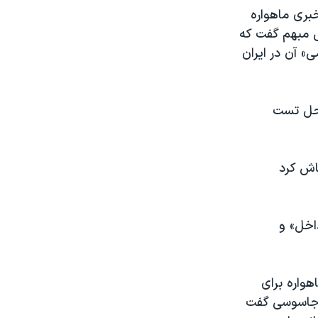
نبه ۱۹ مرداد در نشست خبری ماهواره
تی مبهم گفت که
«طراحی مفهومی» آن در ایران
احل تست
اش کرد
داخل» و
هواره برای
ی جاسوسی گفت