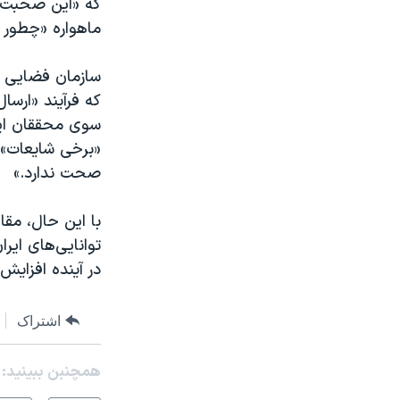
که «این صحبت‌ها
ماهواره «چطور م
سازمان فضایی ای
که فرآیند «ارسا
سوی محققان این
«برخی شایعات» د
صحت ندارد.»
با این حال، مقا
توانایی‌های ایر
در آینده افزایش
اشتراک
همچنبن ببینید: