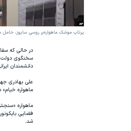
نرگس محمدی برنده جایزه نوبل صلح
همایش محافظه‌کاران آمریکا «سی‌پک»
صفحه‌های ویژه
پرتاب موشک ماهواره‌بر روسی سایوز، حامل ماه
سفر پرزیدنت ترامپ به چین
در حالی که سفا
سخنگوی دولت ای
دانشمندان ایرانی
ماهواره خیام» د
ماهواره «سنجش ا
فضایی بایکونور
شد.