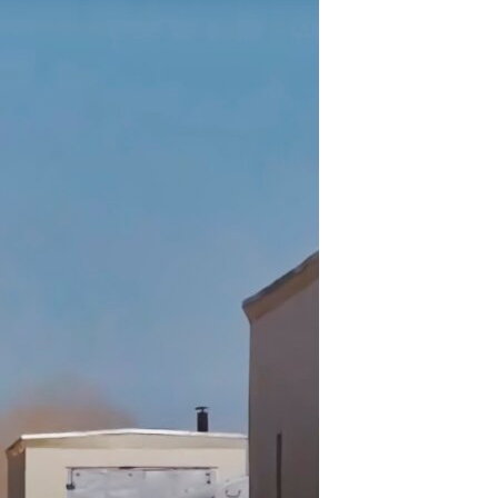
مستندها
فرهنگ و زندگی
حقوق شهروندی
انتخابات ریاست جمهوری آمریکا ۲۰۲۴
اقتصادی
حمله جمهوری اسلامی به اسرائیل
رمز مهسا
علم و فناوری
اسرائیل در جنگ
ورزش زنان در ایران
گالری عکس
اعتراضات زن، زندگی، آزادی
آرشیو پخش زنده
مجموعه مستندهای دادخواهی
تریبونال مردمی آبان ۹۸
دادگاه حمید نوری
چهل سال گروگان‌گیری
قانون شفافیت دارائی کادر رهبری ایران
اعتراضات مردمی آبان ۹۸
اسرائیل در جنگ