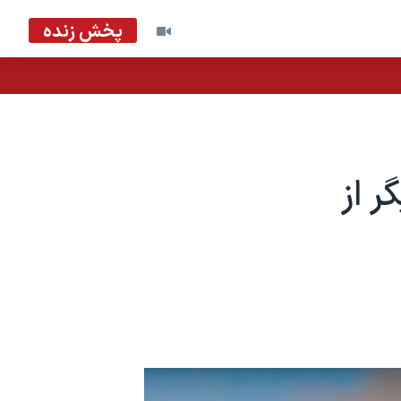
پخش زنده
 از