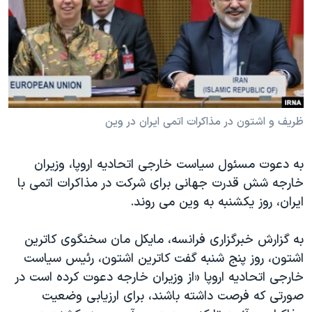
دنبال کنید
مستندها
فرهنگ و زندگی
حقوق شهروندی
انتخابات ریاست جمهوری آمریکا ۲۰۲۴
اقتصادی
حمله جمهوری اسلامی به اسرائیل
رمز مهسا
علم و فناوری
زبانهای مختلف
اسرائیل در جنگ
ورزش زنان در ایران
ظریف و اشتون در مذاکرات اتمی ایران در وین
گالری عکس
اعتراضات زن، زندگی، آزادی
به دعوت مسئول سیاست خارجی اتحادیه اروپا، وزیران
آرشیو پخش زنده
مجموعه مستندهای دادخواهی
خارجه شش قدرت جهانی برای شرکت در مذاکرات اتمی با
تریبونال مردمی آبان ۹۸
ایران، روز یکشنبه به وین می روند.
دادگاه حمید نوری
به گزارش خبرگزاری فرانسه، مایکل مان سخنگوی کاترین
چهل سال گروگان‌گیری
اشتون، روز پنج شنبه گفت کاترین اشتون، رئیس سیاست
قانون شفافیت دارائی کادر رهبری ایران
خارجی اتحادیه اروپا «از وزیران خارجه دعوت کرده است در
اعتراضات مردمی آبان ۹۸
صورتی که فرصت داشته باشند، برای ارزیابی وضعیت