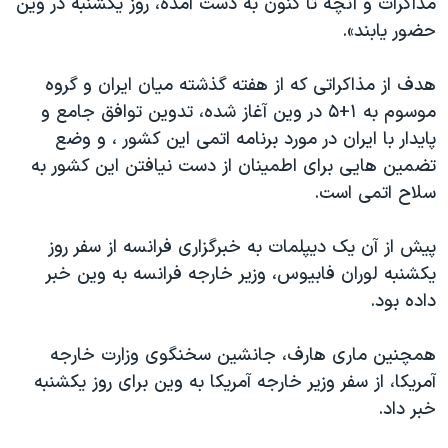
مذاکرات و آنچه تا کنون به دست آمده، روز یکشنبه در وین
اسرائیل در جنگ
حضور یابند».
نرگس محمدی برنده جایزه نوبل صلح
همایش محافظه‌کاران آمریکا «سی‌پک»
هدف از مذاکراتی که از هفته گذشته میان ایران و گروه
موسوم به ۱+۵ در وین آغاز شده، تدوین توافق جامع و
صفحه‌های ویژه
پایدار با ایران در مورد برنامه اتمی این کشور ، و وضع
سفر پرزیدنت ترامپ به چین
تضمین هایی برای اطمینان از دست نیافتن این کشور به
سلاح اتمی است.
پیش از آن یک دیپلمات به خبرگزاری فرانسه از سفر روز
یکشنبه لوران فابیوس، وزیر خارجه فرانسه به وین خبر
داده بود.
همچنین ماری هارف، جانشین سخنگوی وزارت خارجه
آمریکا، از سفر وزیر خارجه آمریکا به وین برای روز یکشنبه
خبر داد.