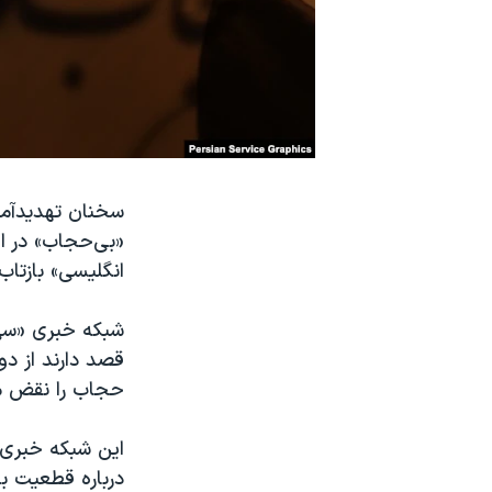
نرگس محمدی برنده جایزه نوبل صلح
همایش محافظه‌کاران آمریکا «سی‌پک»
صفحه‌های ویژه
سفر پرزیدنت ترامپ به چین
سخنان تهدیدآمی
«بی‌حجاب» در ای
انگلیسی» بازتاب
شبکه خبری «سی‌
قصد دارند از دو
حجاب را نقض می‌
این شبکه خبری 