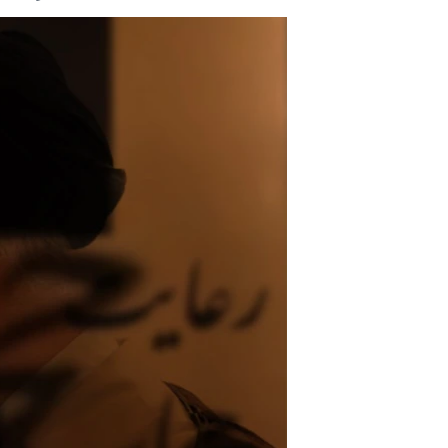
مستندها
فرهنگ و زندگی
حقوق شهروندی
انتخابات ریاست جمهوری آمریکا ۲۰۲۴
اقتصادی
حمله جمهوری اسلامی به اسرائیل
رمز مهسا
علم و فناوری
اسرائیل در جنگ
ورزش زنان در ایران
گالری عکس
اعتراضات زن، زندگی، آزادی
آرشیو پخش زنده
مجموعه مستندهای دادخواهی
تریبونال مردمی آبان ۹۸
دادگاه حمید نوری
چهل سال گروگان‌گیری
قانون شفافیت دارائی کادر رهبری ایران
اعتراضات مردمی آبان ۹۸
اسرائیل در جنگ