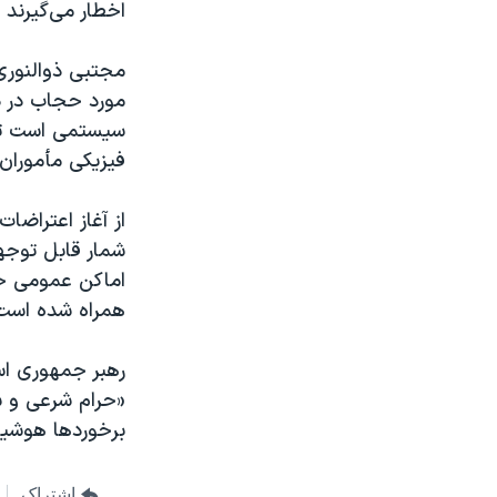
اخطار می‌گیرند 
مجتبی ذوالنور
مورد حجاب در دس
سیستمی است تا م
فیزیکی مأموران
از آغاز اعتراضا
شمار قابل توجه
اماکن عمومی حض
همراه شده است
رهبر جمهوری اس
«حرام شرعی و سی
برخوردها هوشیا
اشتراک