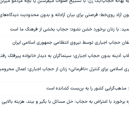
به بهانه حجاب؛یک زن: با تسبیح صلوات میفرستن یا بچه مردمو میزنن
ن آزاد روی‌خط؛ فرصتی برای بیان آزادانه و بدون محدودیت دیدگاه‌های
ید: با زنان برخورد خشن نشود؛ حجاب بخشی از فرهنگ ما است
ان حجاب اجباری توسط نیروی انتظامی جمهوری اسلامی ایران
اب آدینه بدون حجاب اجباری؛ سینماگران به دیدار خانواده پیرفلک رفتن
ی اسلامی برای کنترل «نافرمانی» زنان از حجاب اجباری؛ اعمال محروم
 مذهب‌گرایی کشور را به بن‌بست کشانده است
ه برخورد با اعتراض به حجاب: حل مسائل با بگیر و ببند، هزینه بالایی د