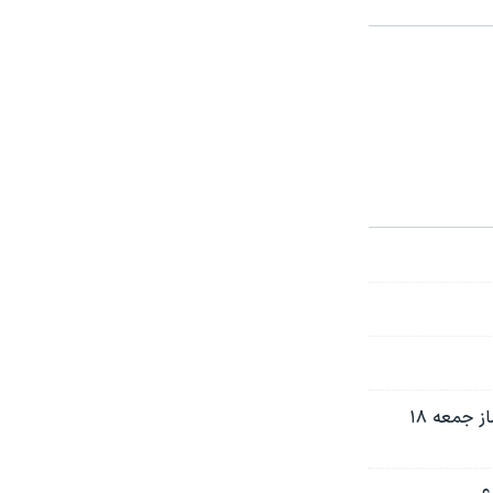
تاکید امامان جمعه بر «موضوع حجاب و لزوم برخورد با بی‌حجابان» در خطبه‌های نماز جمعه ۱۸