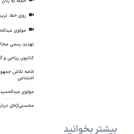
حمله به زنان 
روی خط: تریبو
مولوی عبدالحم
تهدید رسمی مخالف
کتایون ریاحی و گل
ادامه تلاش جمهور
اجتماعی
مولوی عبدالحمید:
محسنی‌اژه‌ای دربار
بیشتر بخوانید