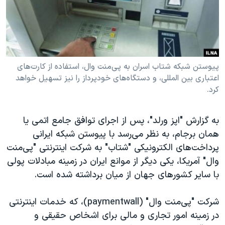
دنبال کنید
مستندها
فرهنگ و زندگی
حقوق شهروندی
انتخابات ریاست جمهوری آمریکا ۲۰۲۴
اقتصادی
حمله جمهوری اسلامی به اسرائیل
رمز مهسا
علم و فناوری
پیوستن شبکه شتاب اسران به پی‌منت وال، استفاده از کارت‌های
زبانهای مختلف
اعتباری بین المللی، و دستگاه‌های خودپرداز را نیز تسهیل خواهد
اسرائیل در جنگ
ورزش زنان در ایران
کرد.
گالری عکس
اعتراضات زن، زندگی، آزادی
آرشیو پخش زنده
مجموعه مستندهای دادخواهی
به گزارش "اپز ورلد"، پس از اجرای توافق جامع اتمی یا
همان برجام، به نظر می‌رسد با پیوستن شبکه ایرانی
تریبونال مردمی آبان ۹۸
پرداخت‌های الکترونیکی "شتاب" به شرکت اینترنتی "پی‌منت
دادگاه حمید نوری
وال" آمریکا، یکی دیگر از موانع ایران در زمینه مبادلات پولی
چهل سال گروگان‌گیری
با سایر کشورهای جهان از میان برداشته شده است.
قانون شفافیت دارائی کادر رهبری ایران
شرکت "پی‌منت وال" (paymentwall)، که خدمات اینترنتی
اعتراضات مردمی آبان ۹۸
در زمینه امور تجاری و مالی برای اشخاص حقیقی و