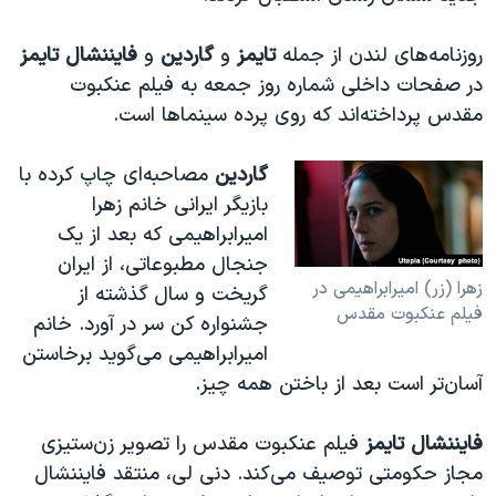
اسرائیل در جنگ
نرگس محمدی برنده جایزه نوبل صلح
روزنامه‌های لندن از جمله
تایمز
و
گاردین
و
فایننشال تایمز
در صفحات داخلی شماره روز جمعه به فیلم عنکبوت
همایش محافظه‌کاران آمریکا «سی‌پک»
مقدس پرداخته‌اند که روی پرده سینماها است.
صفحه‌های ویژه
سفر پرزیدنت ترامپ به چین
گاردین
مصاحبه‌ای چاپ کرده با
بازیگر ایرانی خانم زهرا
امیرابراهیمی که بعد از یک
جنجال مطبوعاتی، از ایران
زهرا (زر) امیرابراهیمی در
گریخت و سال گذشته از
فیلم عنکبوت مقدس
جشنواره کن سر در آورد. خانم
امیرابراهیمی می‌گوید برخاستن
آسان‌تر است بعد از باختن همه چیز.
فایننشال تایمز
فیلم عنکبوت مقدس را تصویر زن‌ستیزی
مجاز حکومتی توصیف می‌کند. دنی لی،‌ منتقد فایننشال