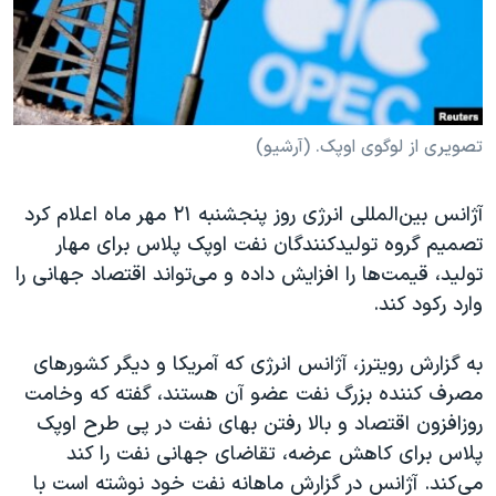
دنبال کنید
مستندها
فرهنگ و زندگی
حقوق شهروندی
انتخابات ریاست جمهوری آمریکا ۲۰۲۴
اقتصادی
حمله جمهوری اسلامی به اسرائیل
رمز مهسا
علم و فناوری
تصویری از لوگوی اوپک. (آرشیو)
زبانهای مختلف
اسرائیل در جنگ
ورزش زنان در ایران
آژانس بین‌المللی انرژی روز پنجشنبه ۲۱ مهر ماه اعلام کرد
گالری عکس
اعتراضات زن، زندگی، آزادی
تصمیم گروه تولیدکنندگان نفت اوپک پلاس برای مهار
آرشیو پخش زنده
مجموعه مستندهای دادخواهی
تولید، قیمت‌ها را افزایش داده و می‌تواند اقتصاد جهانی را
وارد رکود کند.
تریبونال مردمی آبان ۹۸
دادگاه حمید نوری
به گزارش رویترز، آژانس انرژی که آمریکا و دیگر کشورهای
چهل سال گروگان‌گیری
مصرف کننده بزرگ نفت عضو آن هستند، گفته که وخامت
روزافزون اقتصاد و بالا رفتن بهای نفت در پی طرح اوپک
قانون شفافیت دارائی کادر رهبری ایران
پلاس برای کاهش عرضه، تقاضای جهانی نفت را کند
اعتراضات مردمی آبان ۹۸
می‌کند. آژانس در گزارش ماهانه نفت خود نوشته است با